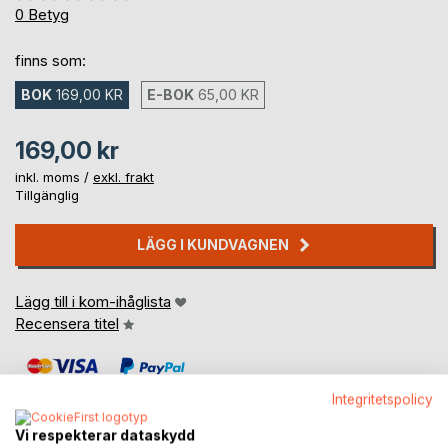
0%
0
Betyg
finns som:
BOK
169,00 KR
E-BOK
65,00 KR
169,00 kr
inkl. moms /
exkl. frakt
Tillgänglig
LÄGG I KUNDVAGNEN
Lägg till i kom-ihåglista
Recensera titel
Integritetspolicy
Vi respekterar dataskydd