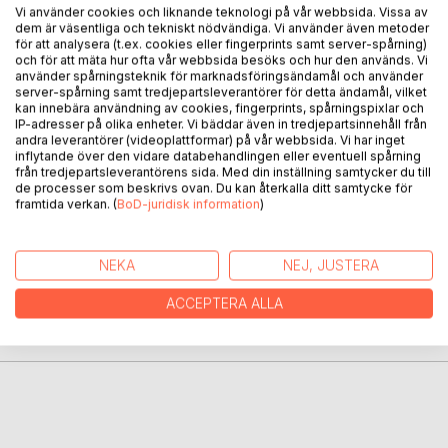
Vi använder cookies och liknande teknologi på vår webbsida. Vissa av
BESKRIVNING
dem är väsentliga och tekniskt nödvändiga. Vi använder även metoder
för att analysera (t.ex. cookies eller fingerprints samt server-spårning)
och för att mäta hur ofta vår webbsida besöks och hur den används. Vi
använder spårningsteknik för marknadsföringsändamål och använder
"Djuren campar" är en ordbok för barn 2-5 år. De mindre
server-spårning samt tredjepartsleverantörer för detta ändamål, vilket
barnen kan lära sig namn på olika djur och de större barnen
kan innebära användning av cookies, fingerprints, spårningspixlar och
IP-adresser på olika enheter. Vi bäddar även in tredjepartsinnehåll från
kan se hur orden stavas. "Djuren campar" är en bok för alla
andra leverantörer (videoplattformar) på vår webbsida. Vi har inget
barn som är intresserade av naturen, camping och allt vad
inflytande över den vidare databehandlingen eller eventuell spårning
det innebär.
från tredjepartsleverantörens sida. Med din inställning samtycker du till
de processer som beskrivs ovan. Du kan återkalla ditt samtycke för
framtida verkan. (
BoD-juridisk information
)
FÖRFATTARE
NEKA
NEJ, JUSTERA
KOMMENTARER I PRESSEN
ACCEPTERA ALLA
RECENSIONER