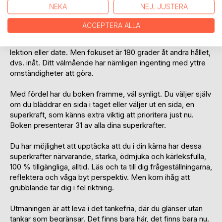
uppleva din fulla potential, den potential som alltid har
NEKA
NEJ, JUSTERA
funnits i dig.
ACCEPTERA ALLA
Boken får gärna ses som ett verktyg till klarhet, en guide
och kompass inför en ny dag, ett möte eller samtal, en
lektion eller date. Men fokuset är 180 grader åt andra hållet,
dvs. inåt. Ditt välmående har nämligen ingenting med yttre
omständigheter att göra.
Med fördel har du boken framme, väl synligt. Du väljer själv
om du bläddrar en sida i taget eller väljer ut en sida, en
superkraft, som känns extra viktig att prioritera just nu.
Boken presenterar 31 av alla dina superkrafter.
Du har möjlighet att upptäcka att du i din kärna har dessa
superkrafter närvarande, starka, ödmjuka och kärleksfulla,
100 % tillgängliga, alltid. Läs och ta till dig frågeställningarna,
reflektera och våga byt perspektiv. Men kom ihåg att
grubblande tar dig i fel riktning.
Utmaningen är att leva i det tankefria, där du glänser utan
tankar som begränsar. Det finns bara här, det finns bara nu.