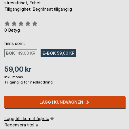
stressfrihet, Frihet
Tillgänglighet: Begränsat tillgänglig
Betyg::
0%
0
Betyg
finns som:
BOK
149,00 KR
E-BOK
59,00 KR
59,00 kr
inkl. moms
Tillgänglig för nedladdning
LÄGG I KUNDVAGNEN
Lägg till i kom-ihåglista
Recensera titel