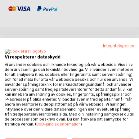
BESKRIVNING
Integritetspolicy
Vi respekterar dataskydd
Denna bok är till dig som lockas av ord som personlig
Vi använder cookies och liknande teknologi på vår webbsida. Vissa av
utveckling, självkänsla, självförtroende, livspussel,
dem är väsentliga och tekniskt nödvändiga. Vi använder även metoder
välmående och hälsa. Boken skapar möjligheter för dig att
för att analysera (t.ex. cookies eller fingerprints samt server-spårning)
och för att mäta hur ofta vår webbsida besöks och hur den används. Vi
förstå att dina superkrafter och sin självkänsla inte behöver
använder spårningsteknik för marknadsföringsändamål och använder
stärkas. Du är född med 100 % självkänsla och massor av
server-spårning samt tredjepartsleverantörer för detta ändamål, vilket
superkrafter.
kan innebära användning av cookies, fingerprints, spårningspixlar och
IP-adresser på olika enheter. Vi bäddar även in tredjepartsinnehåll från
andra leverantörer (videoplattformar) på vår webbsida. Vi har inget
Tyvärr har många blivit oskyldigt lurade att tro på
inflytande över den vidare databehandlingen eller eventuell spårning
begränsande tankar om oss själva. Med tiden har sikten
från tredjepartsleverantörens sida. Med din inställning samtycker du till
därför blivit grumlig och helt naturligt därmed också tron på
de processer som beskrivs ovan. Du kan återkalla ditt samtycke för
framtida verkan. (
BoD-juridisk information
)
vår egen självkänsla och kapacitet. Den här bokens
ambition är att du ska återskapa en klar sikt och åter igen få