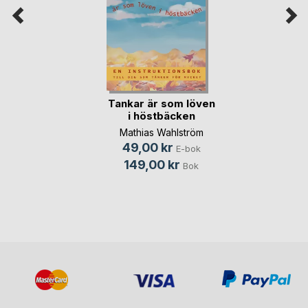
Tankar är som löven
i höstbäcken
Mathias Wahlström
49,00 kr
E-bok
149,00 kr
Bok