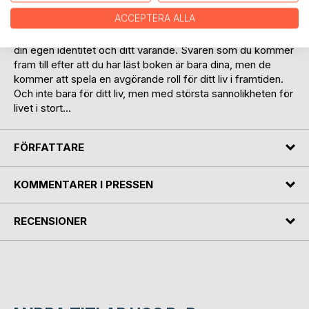
behöver “vara för att kunna göra”.
ACCEPTERA ALLA
Denna bok ger dig möjligheten att granska dina tankar kring
din egen identitet och ditt varande. Svaren som du kommer
fram till efter att du har läst boken är bara dina, men de
kommer att spela en avgörande roll för ditt liv i framtiden.
Och inte bara för ditt liv, men med största sannolikheten för
livet i stort…
FÖRFATTARE
KOMMENTARER I PRESSEN
RECENSIONER