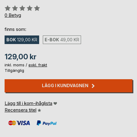
Betyg::
0%
0
Betyg
finns som:
BOK
129,00 KR
E-BOK
49,00 KR
129,00 kr
inkl. moms /
exkl. frakt
Tillgänglig
LÄGG I KUNDVAGNEN
Lägg till i kom-ihåglista
Recensera titel