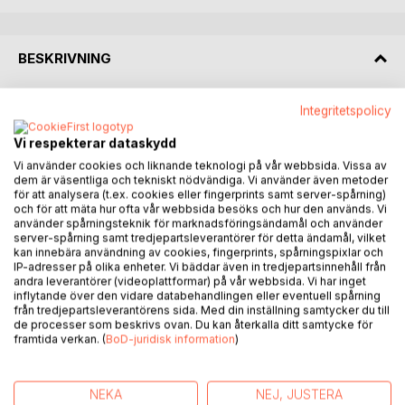
BESKRIVNING
Vi har tillsammans byggt en värld där hat, våld och rädsla
Integritetspolicy
starkt påverkar vår vardag. Resultatet av det är att vi idag
Vi respekterar dataskydd
lever i en verklighet där allt fler personer kämpar med
Vi använder cookies och liknande teknologi på vår webbsida. Vissa av
någon form av psykisk ohälsa. En av de största
dem är väsentliga och tekniskt nödvändiga. Vi använder även metoder
anledningarna till problemet är att vi växer upp med en stor
för att analysera (t.ex. cookies eller fingerprints samt server-spårning)
lögn. Vi lär oss att nycklarna till vår livskvalité finns i den
och för att mäta hur ofta vår webbsida besöks och hur den används. Vi
yttre världen, antingen i form av pengar, status eller
använder spårningsteknik för marknadsföringsändamål och använder
server-spårning samt tredjepartsleverantörer för detta ändamål, vilket
ägodelar.
kan innebära användning av cookies, fingerprints, spårningspixlar och
IP-adresser på olika enheter. Vi bäddar även in tredjepartsinnehåll från
Som transformationscoach upplever jag samma problem
andra leverantörer (videoplattformar) på vår webbsida. Vi har inget
inflytande över den vidare databehandlingen eller eventuell spårning
gång på gång. Klienter anlitar mig för att de har fastnat i
från tredjepartsleverantörens sida. Med din inställning samtycker du till
livet och inte lyckas uppfylla sina mål. Det tar sällan längre
de processer som beskrivs ovan. Du kan återkalla ditt samtycke för
än ett par minuter att konstatera att problemet ligger på en
framtida verkan. (
BoD-juridisk information
)
helt annan plan.
Vi har lärt oss att vi behöver “göra något för att kunna vara
någon”. Sanningen är att livet fungerar precis tvärtom. Vi
NEKA
NEJ, JUSTERA