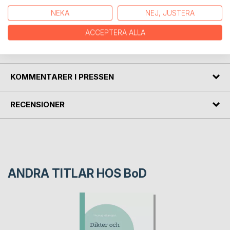
Dikter och lek med ord från mitt inre och min resa genom
NEKA
NEJ, JUSTERA
livet.
ACCEPTERA ALLA
FÖRFATTARE
KOMMENTARER I PRESSEN
RECENSIONER
ANDRA TITLAR HOS
BoD