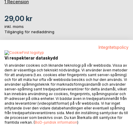
100%
1
Recension
29,00 kr
inkl. moms
Tillgänglig för nedladdning
Integritetspolicy
LÄGG I KUNDVAGNEN
Vi respekterar dataskydd
Vi använder cookies och liknande teknologi på vår webbsida. Vissa av
Lägg till i kom-ihåglista
dem är väsentliga och tekniskt nödvändiga. Vi använder även metoder
för att analysera (t.ex. cookies eller fingerprints samt server-spårning)
Recensera titel
och för att mäta hur ofta vår webbsida besöks och hur den används. Vi
använder spårningsteknik för marknadsföringsändamål och använder
server-spårning samt tredjepartsleverantörer för detta ändamål, vilket
kan innebära användning av cookies, fingerprints, spårningspixlar och
IP-adresser på olika enheter. Vi bäddar även in tredjepartsinnehåll från
andra leverantörer (videoplattformar) på vår webbsida. Vi har inget
inflytande över den vidare databehandlingen eller eventuell spårning
från tredjepartsleverantörens sida. Med din inställning samtycker du till
de processer som beskrivs ovan. Du kan återkalla ditt samtycke för
BESKRIVNING
framtida verkan. (
BoD-juridisk information
)