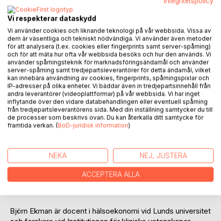
Integritetspolicy
Digitaliseringen lyfts ofta fram som ett sätt att hantera de
utmaningar som vården och omsorgen står inför. I denna
Vi respekterar dataskydd
rapport anlägger två forskare ett systemperspektiv och
Vi använder cookies och liknande teknologi på vår webbsida. Vissa av
diskuterar möjligheter och risker med digital teknologi inom
dem är väsentliga och tekniskt nödvändiga. Vi använder även metoder
vård och omsorg. De undersöker i vilken utsträckning
för att analysera (t.ex. cookies eller fingerprints samt server-spårning)
och för att mäta hur ofta vår webbsida besöks och hur den används. Vi
införandet av digitala teknologier kan leda till
använder spårningsteknik för marknadsföringsändamål och använder
kostnadsbesparingar, underlätta personalförsörjningen
server-spårning samt tredjepartsleverantörer för detta ändamål, vilket
samt öka vårdens och omsorgens effektivitet och
kan innebära användning av cookies, fingerprints, spårningspixlar och
tillgänglighet. Utgångspunkten är ekonomisk teori och
IP-adresser på olika enheter. Vi bäddar även in tredjepartsinnehåll från
andra leverantörer (videoplattformar) på vår webbsida. Vi har inget
befintlig hälsoekonomisk evidens om digitaliseringens
inflytande över den vidare databehandlingen eller eventuell spårning
effekter.
från tredjepartsleverantörens sida. Med din inställning samtycker du till
de processer som beskrivs ovan. Du kan återkalla ditt samtycke för
framtida verkan. (
BoD-juridisk information
)
Syftet med rapporten är att bidra till en fördjupad
diskussion kring digitalisering av vården och omsorgen
genom att lyfta fram vilka förutsättningar som krävs för att
NEKA
NEJ, JUSTERA
digitaliseringen ska kunna bidra till att svensk vård och
omsorg utvecklas i positiv riktning. På grundval av analysen
ACCEPTERA ALLA
presenterar författarna ett antal rekommendationer riktade
till staten respektive vårdens och omsorgens huvudmän.
Björn Ekman är docent i hälsoekonomi vid Lunds universitet