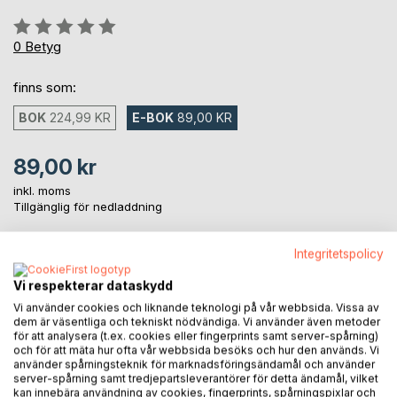
Betyg::
0%
0
Betyg
finns som:
BOK
224,99 KR
E-BOK
89,00 KR
89,00 kr
inkl. moms
Tillgänglig för nedladdning
Integritetspolicy
LÄGG I KUNDVAGNEN
Vi respekterar dataskydd
Vi använder cookies och liknande teknologi på vår webbsida. Vissa av
Lägg till i kom-ihåglista
dem är väsentliga och tekniskt nödvändiga. Vi använder även metoder
för att analysera (t.ex. cookies eller fingerprints samt server-spårning)
Recensera titel
och för att mäta hur ofta vår webbsida besöks och hur den används. Vi
använder spårningsteknik för marknadsföringsändamål och använder
server-spårning samt tredjepartsleverantörer för detta ändamål, vilket
kan innebära användning av cookies, fingerprints, spårningspixlar och