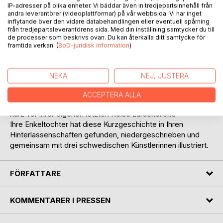
IP-adresser på olika enheter. Vi bäddar även in tredjepartsinnehåll från
andra leverantörer (videoplattformar) på vår webbsida. Vi har inget
inflytande över den vidare databehandlingen eller eventuell spårning
från tredjepartsleverantörens sida. Med din inställning samtycker du till
de processer som beskrivs ovan. Du kan återkalla ditt samtycke för
BESKRIVNING
framtida verkan. (
BoD-juridisk information
)
Die Quelle ist eine Kurzgeschichte, verfasst von der 97
NEKA
NEJ, JUSTERA
jährigen Hertha Rosenkranz im Jahre 2018.
Sie handelt von der Reise und dem Sinn des Lebens auf
ACCEPTERA ALLA
den eine dankbare Frau mit reiner Seele und voller Demut,
kurz vor ihrer eigenen letzten Reise zurückblickt.
Ihre Enkeltochter hat diese Kurzgeschichte in Ihren
Hinterlassenschaften gefunden, niedergeschrieben und
gemeinsam mit drei schwedischen Künstlerinnen illustriert.
FÖRFATTARE
KOMMENTARER I PRESSEN