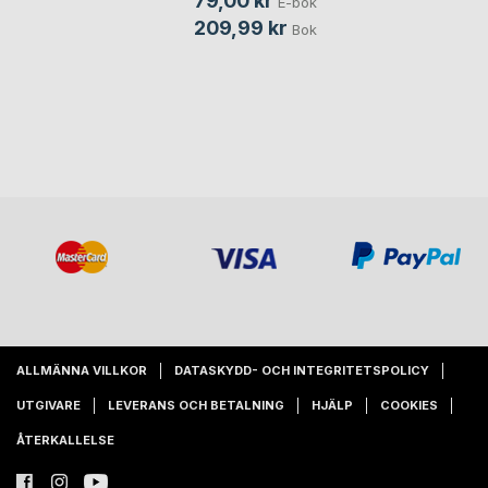
79,00 kr
E-bok
209,99 kr
Bok
ALLMÄNNA VILLKOR
DATASKYDD- OCH INTEGRITETSPOLICY
UTGIVARE
LEVERANS OCH BETALNING
HJÄLP
COOKIES
ÅTERKALLELSE