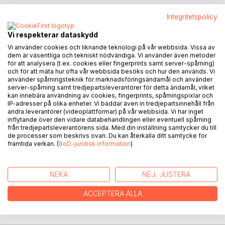
Integritetspolicy
Inre tankar på att gå vidare i sin sorg.
Vi respekterar dataskydd
Hur man kan gå vidare fast man har förlorat sitt barn. Min
Vi använder cookies och liknande teknologi på vår webbsida. Vissa av
resa och tankar som har påverkat mig och fortsätta gå
dem är väsentliga och tekniskt nödvändiga. Vi använder även metoder
framåt och välja livet.
för att analysera (t.ex. cookies eller fingerprints samt server-spårning)
och för att mäta hur ofta vår webbsida besöks och hur den används. Vi
använder spårningsteknik för marknadsföringsändamål och använder
Boken handlar om vad som jag tror är rätt för mig och kan
server-spårning samt tredjepartsleverantörer för detta ändamål, vilket
dela med andra som går igenom sorg. Reflektering och din
kan innebära användning av cookies, fingerprints, spårningspixlar och
inre styrka. Hur jag kan återbygga mig själv igen. Jag vill
IP-adresser på olika enheter. Vi bäddar även in tredjepartsinnehåll från
andra leverantörer (videoplattformar) på vår webbsida. Vi har inget
leva mitt liv för de som finns kvar i livet fullt ut.
inflytande över den vidare databehandlingen eller eventuell spårning
Sorg är olika för alla personer vi möter idag. Boken vänder
från tredjepartsleverantörens sida. Med din inställning samtycker du till
sig till alla som vill berätta sin berättelse och ta hjälp av
de processer som beskrivs ovan. Du kan återkalla ditt samtycke för
framtida verkan. (
BoD-juridisk information
)
varandra i sin väg i förlusten av en nära anhörig. Livet känns
orättvist varför vi? varför du?
NEKA
NEJ, JUSTERA
FÖRFATTARE
ACCEPTERA ALLA
KOMMENTARER I PRESSEN