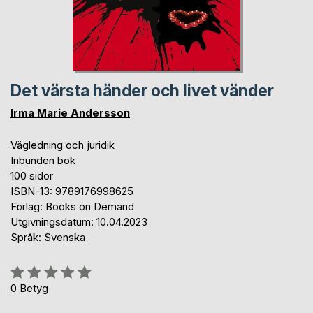
Det värsta händer och livet vänder
Irma Marie Andersson
Vägledning och juridik
Inbunden bok
100 sidor
ISBN-13: 9789176998625
Förlag: Books on Demand
Utgivningsdatum: 10.04.2023
Språk: Svenska
Betyg::
0%
0
Betyg