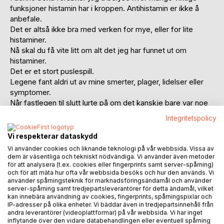
funksjoner histamin har i kroppen. Antihistamin er ikke å
anbefale.
Det er altså ikke bra med verken for mye, eller for lite
histaminer.
Nå skal du få vite litt om alt det jeg har funnet ut om
histaminer.
Det er et stort puslespill.
Legene fant aldri ut av mine smerter, plager, lidelser eller
symptomer.
Når fastlegen til slutt lurte på om det kanskje bare var noe
psykisk, så begynte jeg med selvstudier. Det har blitt mye
Integritetspolicy
prøving og feiling.
Vi er ikke genetisk like alle sammen, så det finnes heller
Vi respekterar dataskydd
ikke en universal-løsning som passer til alle og enhver.
Vi använder cookies och liknande teknologi på vår webbsida. Vissa av
Det lokale miljøet der vi blir født i, og vokser opp i, spiller
dem är väsentliga och tekniskt nödvändiga. Vi använder även metoder
för att analysera (t.ex. cookies eller fingerprints samt server-spårning)
også en rolle.
och för att mäta hur ofta vår webbsida besöks och hur den används. Vi
At ting henger sammen, og at det er viktig å tenke helhetlig
använder spårningsteknik för marknadsföringsändamål och använder
om kroppen, er noe av det viktigste jeg har lært.
server-spårning samt tredjepartsleverantörer för detta ändamål, vilket
Det fysiske og det psykiske velværet også henger
kan innebära användning av cookies, fingerprints, spårningspixlar och
IP-adresser på olika enheter. Vi bäddar även in tredjepartsinnehåll från
sammen, og er minst like viktig.
andra leverantörer (videoplattformar) på vår webbsida. Vi har inget
Kroppen er i utgangspunktet i stand til å regulere seg selv.
inflytande över den vidare databehandlingen eller eventuell spårning