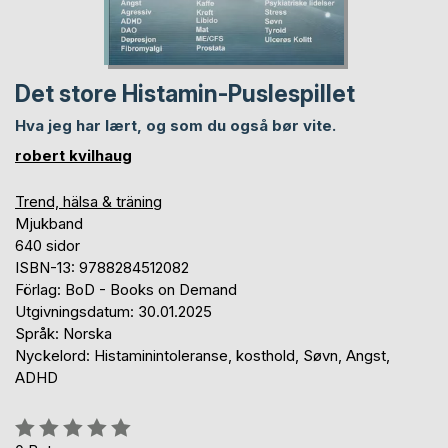
Det store Histamin-Puslespillet
Hva jeg har lært, og som du også bør vite.
robert kvilhaug
Trend, hälsa & träning
Mjukband
640 sidor
ISBN-13: 9788284512082
Förlag: BoD - Books on Demand
Utgivningsdatum: 30.01.2025
Språk: Norska
Nyckelord: Histaminintoleranse, kosthold, Søvn, Angst,
ADHD
Betyg::