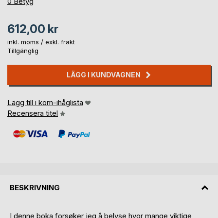
0%
0
Betyg
612,00 kr
inkl. moms /
exkl. frakt
Tillgänglig
LÄGG I KUNDVAGNEN
Lägg till i kom-ihåglista
Recensera titel
BESKRIVNING
I denne boka forsøker jeg å belyse hvor mange viktige