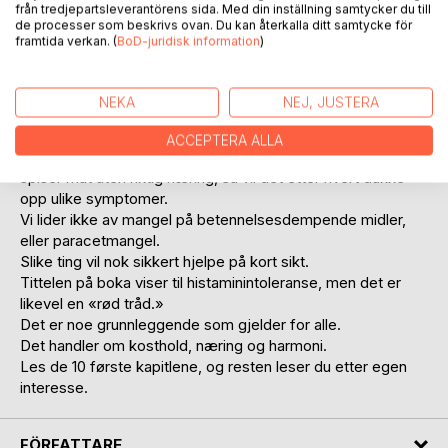
Vi har et utrolig immunforsvar.
från tredjepartsleverantörens sida. Med din inställning samtycker du till
de processer som beskrivs ovan. Du kan återkalla ditt samtycke för
For at kroppen skal være i stand til å regulere seg selv, så
framtida verkan. (
BoD-juridisk information
)
må vi ha et balansert og næringsrikt kosthold. Vi må ha
harmoni og sunne relasjoner.
Når kroppen mangler næringsstoffer, vitaminer, mineraler,
NEKA
NEJ, JUSTERA
aminosyrer eller at vi blir utsatt for stress og traumer, så
prøver kroppen å kompensere.
ACCEPTERA ALLA
Jo lengre vi kjører på med stress og jag, jo lengre tid vi
spiser mat uten riktig næring, så vil det etter hvert dukke
opp ulike symptomer.
Vi lider ikke av mangel på betennelsesdempende midler,
eller paracetmangel.
Slike ting vil nok sikkert hjelpe på kort sikt.
Tittelen på boka viser til histaminintoleranse, men det er
likevel en «rød tråd.»
Det er noe grunnleggende som gjelder for alle.
Det handler om kosthold, næring og harmoni.
Les de 10 første kapitlene, og resten leser du etter egen
interesse.
FÖRFATTARE