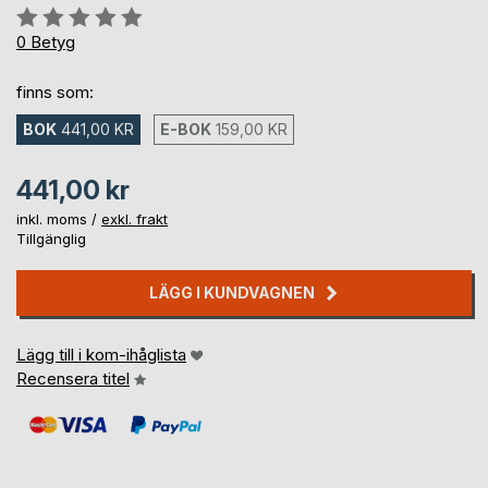
Betyg::
0%
0
Betyg
finns som:
BOK
441,00 KR
E-BOK
159,00 KR
441,00 kr
inkl. moms /
exkl. frakt
Tillgänglig
LÄGG I KUNDVAGNEN
Lägg till i kom-ihåglista
Recensera titel