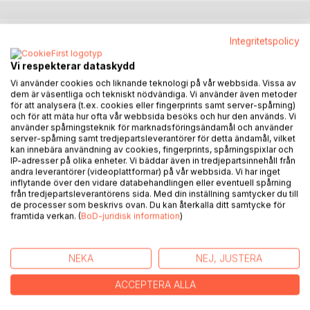
BESKRIVNING
Integritetspolicy
Vi respekterar dataskydd
Boken Det stora språnget handlar om de beslut och följder
Vi använder cookies och liknande teknologi på vår webbsida. Vissa av
av beslut du behöver veta om innan du slutar med
dem är väsentliga och tekniskt nödvändiga. Vi använder även metoder
psykofarmaka. Boken är skriven utifrån svenska
för att analysera (t.ex. cookies eller fingerprints samt server-spårning)
och för att mäta hur ofta vår webbsida besöks och hur den används. Vi
förhållanden och riktar sig till en bred målgrupp
använder spårningsteknik för marknadsföringsändamål och använder
intresserade av ämnet. Patienter, närstående och
server-spårning samt tredjepartsleverantörer för detta ändamål, vilket
vårdpersonal, det finns något i boken för alla.
kan innebära användning av cookies, fingerprints, spårningspixlar och
IP-adresser på olika enheter. Vi bäddar även in tredjepartsinnehåll från
Förhoppningen är att göra ett mycket stort område
andra leverantörer (videoplattformar) på vår webbsida. Vi har inget
tillgängligt för alla som är intresserade av psykiatrin.
inflytande över den vidare databehandlingen eller eventuell spårning
Mycket av texten är taget från utländska källor, det som
från tredjepartsleverantörens sida. Med din inställning samtycker du till
de processer som beskrivs ovan. Du kan återkalla ditt samtycke för
kanske inte ännu är så känt i Sverige. Boken kan också
framtida verkan. (
BoD-juridisk information
)
användas som en ren livlina för människor som kämpar med
psykisk ohälsa. Tipsen är många och går att utföra utan att
det kostar en massa pengar.
NEKA
NEJ, JUSTERA
ACCEPTERA ALLA
FÖRFATTARE