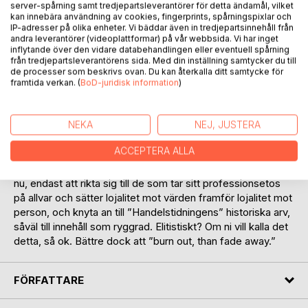
server-spårning samt tredjepartsleverantörer för detta ändamål, vilket
kan innebära användning av cookies, fingerprints, spårningspixlar och
IP-adresser på olika enheter. Vi bäddar även in tredjepartsinnehåll från
andra leverantörer (videoplattformar) på vår webbsida. Vi har inget
inflytande över den vidare databehandlingen eller eventuell spårning
från tredjepartsleverantörens sida. Med din inställning samtycker du till
BESKRIVNING
de processer som beskrivs ovan. Du kan återkalla ditt samtycke för
framtida verkan. (
BoD-juridisk information
)
Jag, ett antal journalister, formgivare, kulturmänniskor och
författare, har beslutat göra ett försök till omstart av
NEKA
NEJ, JUSTERA
Göteborgs Handels- och Sjöfartstidning. Första numret är
ACCEPTERA ALLA
avsett att utkomma tidigast 2017, och först sedan två års
utgivning är finansiellt säkrad. Tidningen kommer, då som
nu, endast att rikta sig till de som tar sitt professionsetos
på allvar och sätter lojalitet mot värden framför lojalitet mot
person, och knyta an till ”Handelstidningens” historiska arv,
såväl till innehåll som ryggrad. Elitistiskt? Om ni vill kalla det
detta, så ok. Bättre dock att ”burn out, than fade away.”
FÖRFATTARE