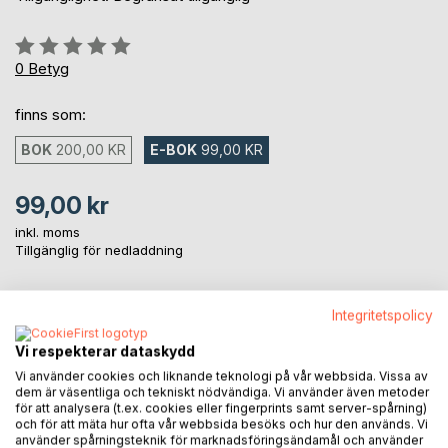
Betyg::
0%
0
Betyg
finns som:
BOK
200,00 KR
E-BOK
99,00 KR
99,00 kr
inkl. moms
Tillgänglig för nedladdning
Integritetspolicy
LÄGG I KUNDVAGNEN
Vi respekterar dataskydd
Lägg till i kom-ihåglista
Vi använder cookies och liknande teknologi på vår webbsida. Vissa av
dem är väsentliga och tekniskt nödvändiga. Vi använder även metoder
Recensera titel
för att analysera (t.ex. cookies eller fingerprints samt server-spårning)
och för att mäta hur ofta vår webbsida besöks och hur den används. Vi
använder spårningsteknik för marknadsföringsändamål och använder