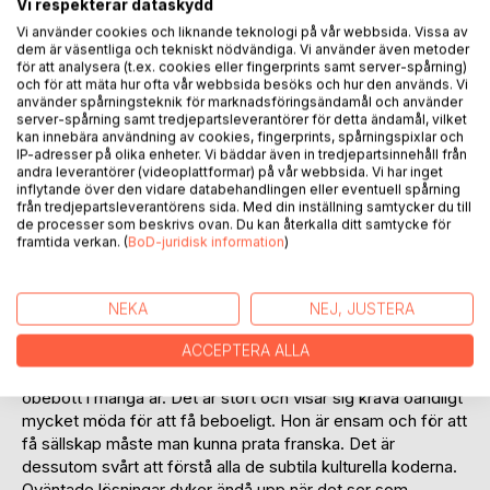
Vi respekterar dataskydd
Vi använder cookies och liknande teknologi på vår webbsida. Vissa av
dem är väsentliga och tekniskt nödvändiga. Vi använder även metoder
för att analysera (t.ex. cookies eller fingerprints samt server-spårning)
och för att mäta hur ofta vår webbsida besöks och hur den används. Vi
använder spårningsteknik för marknadsföringsändamål och använder
server-spårning samt tredjepartsleverantörer för detta ändamål, vilket
BESKRIVNING
kan innebära användning av cookies, fingerprints, spårningspixlar och
IP-adresser på olika enheter. Vi bäddar även in tredjepartsinnehåll från
andra leverantörer (videoplattformar) på vår webbsida. Vi har inget
När Madeleine får ärva ett hus med tillhörande vinfält i en
inflytande över den vidare databehandlingen eller eventuell spårning
från tredjepartsleverantörens sida. Med din inställning samtycker du till
sydfransk småstad så verkar det vara svaret på alla hennes
de processer som beskrivs ovan. Du kan återkalla ditt samtycke för
drömmar och lösningen på alla problem. Hon fantiserar om
framtida verkan. (
BoD-juridisk information
)
ett liv i solen. Där ska hon ha fantastiska middagar vid ett
stort matbord i mörkt polerat trä med kandelabrar som
lyser upp de patinerade väggarna. Så där som det ser ut i
NEKA
NEJ, JUSTERA
inredningsmagasinen och i TV-programmen. Hon lämnar
sitt bekväma liv i New York men tillvaron i Nacerre blir inte
ACCEPTERA ALLA
som hon hade tänkt sig. Det gamla stenhuset har stått
obebott i många år. Det är stort och visar sig kräva oändligt
mycket möda för att få beboeligt. Hon är ensam och för att
få sällskap måste man kunna prata franska. Det är
dessutom svårt att förstå alla de subtila kulturella koderna.
Oväntade lösningar dyker ändå upp när det ser som