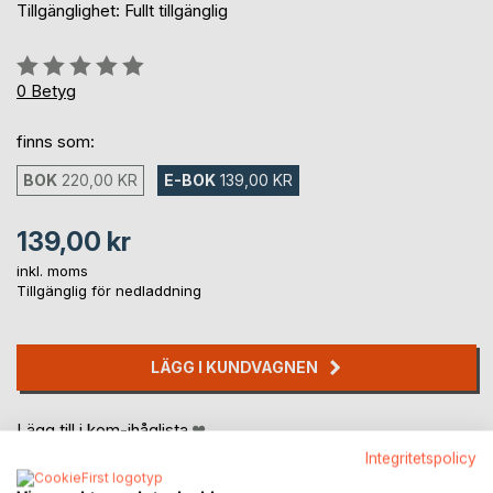
Tillgänglighet: Fullt tillgänglig
Betyg::
0%
0
Betyg
finns som:
BOK
220,00 KR
E-BOK
139,00 KR
139,00 kr
inkl. moms
Tillgänglig för nedladdning
LÄGG I KUNDVAGNEN
Lägg till i kom-ihåglista
Recensera titel
Integritetspolicy