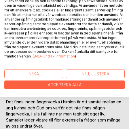
Vi använder cookies och liknande teknologi på vår webbsida. Vissa av
dem är väsentliga och tekniskt nödvändiga. Vi använder även metoder
för att analysera (t.ex. cookies eller fingerprints samt server-spårning)
och för att mäta hur ofta vår webbsida besöks och hur den används. Vi
BESKRIVNING
använder spårningsteknik för marknadsföringsändamål och använder
server-spårning samt tredjepartsleverantörer för detta ändamål, vilket
kan innebära användning av cookies, fingerprints, spårningspixlar och
IP-adresser på olika enheter. Vi bäddar även in tredjepartsinnehåll från
Jag smet in bakvägen förbi vakten, det var inte speciellt
andra leverantörer (videoplattformar) på vår webbsida. Vi har inget
svårt.
inflytande över den vidare databehandlingen eller eventuell spårning
Sen hade jag väl lite tur med som mötte Gud i korridoren så
från tredjepartsleverantörens sida. Med din inställning samtycker du till
de processer som beskrivs ovan. Du kan återkalla ditt samtycke för
jag kunde fråga honom direkt om han kunde skicka tillbaka
framtida verkan. (
BoD-juridisk information
)
mig.
Det fångade hans intresse tillräckligt för att vilja fortsätta
prata med mig.
NEKA
NEJ, JUSTERA
Jag, ett litet obetydligt luder som tog mitt liv för jag inte
ACCEPTERA ALLA
ville punda mer...
Det finns ingen ångervecka i himlen är ett samtal mellan en
ung kvinna och Gud om varför det inte finns någon
ångervecka, i alla fall inte när man tagit sitt eget liv.
Samtalet leder vidare till fler extensiella frågor som många
av oss undrat över.