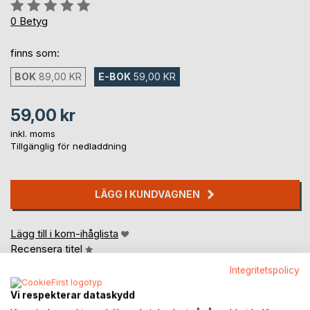
Betyg::
0%
0
Betyg
finns som:
BOK
89,00 KR
E-BOK
59,00 KR
59,00 kr
inkl. moms
Tillgänglig för nedladdning
LÄGG I KUNDVAGNEN
Lägg till i kom-ihåglista
Recensera titel
Integritetspolicy
Vi respekterar dataskydd