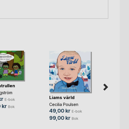
trullen
agström
Liams värld
kr
E-bok
Cecilia Poulsen
 kr
Bok
49,00 kr
E-bok
Ilma s
99,00 kr
Bok
häxa
Linnea