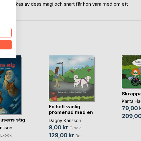
geln lockas av dess magi och snart får hon vara med om ett
oD
Skräppa
Karita H
En helt vanlig
79,00 
promenad med en
209,00
Pyr(...)
jusens stig
Dagny Karlsson
9,00 kr
ansson
E-bok
129,00 kr
E-bok
Bok