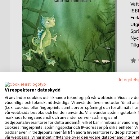
Vat
ISB
För
Utg
Spr
Nyck
Till
Bety
0%
fin
Integritet
Vi respekterar dataskydd
Vi använder cookies och liknande teknologi på vår webbsida. Vissa av de
väsentliga och tekniskt nödvändiga. Vi använder även metoder för att ana
(t.ex. cookies eller fingerprints samt server-spårning) och för att mäta hur
vår webbsida besöks och hur den används. Vi använder spårningsteknik f
BESKRIVNING
FÖRFATTARE
KOMMEN
marknadsföringsändamål och använder server-spårning samt
tredjepartsleverantörer för detta ändamål, vilket kan innebära användning
cookies, fingerprints, spårningspixlar och IP-adresser på olika enheter. Vi
I den lilla tjärnen bor en braggel. Hon passar inte 
bäddar även in tredjepartsinnehåll från andra leverantörer (videoplattform
En dag singlar en vacker månsten ned genom vatt
vår webbsida. Vi har inget inflytande över den vidare databehandlingen el