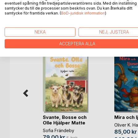
De andra varelserna är rädda för stenen men brag
eventuell spårning från tredjepartsleverantörens sida. Med din inställning
samtycker du till de processer som beskrivs ovan. Du kan återkalla ditt
äventyr både under och ovan ytan.
samtycke för framtida verkan. (
BoD-juridisk information
)
NEKA
NEJ, JUSTERA
ANDRA TITLAR HOS
B
ACCEPTERA ALLA
Svante, Bosse och
Mira och l
ör barn
Olle Hjälper Matte
Oliver K. H
kvist
Sofia Frändeby
85,00 kr
bok
79,00 kr
E-bok