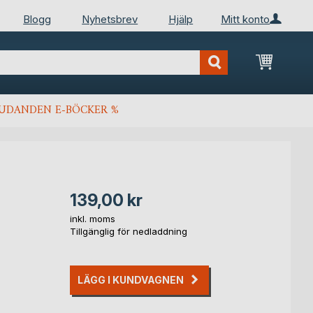
Blogg
Nyhetsbrev
Hjälp
Mitt konto
Min kun
JUDANDEN E-BÖCKER %
139,00 kr
inkl. moms
Tillgänglig för nedladdning
LÄGG I KUNDVAGNEN