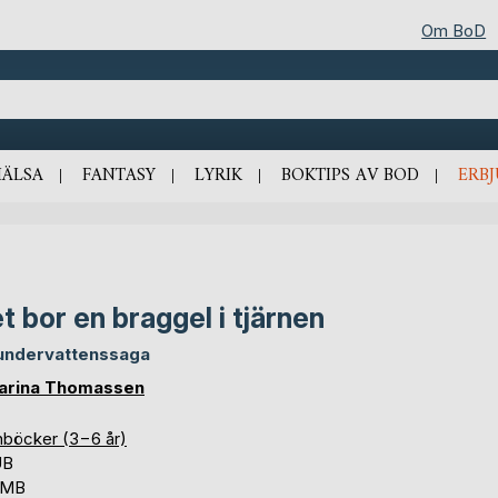
Om BoD
HÄLSA
FANTASY
LYRIK
BOKTIPS AV BOD
ERB
t bor en braggel i tjärnen
undervattenssaga
arina Thomassen
nböcker (3−6 år)
UB
5 MB