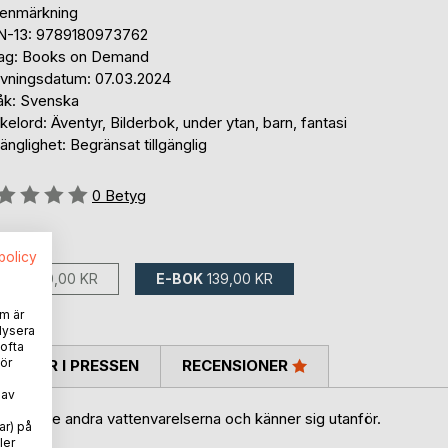
tenmärkning
N-13: 9789180973762
lag: Books on Demand
ivningsdatum: 07.03.2024
åk: Svenska
elord: Äventyr, Bilderbok, under ytan, barn, fantasi
gänglighet: Begränsat tillgänglig
g::
0
Betyg
ns som:
spolicy
BOK
370,00 KR
E-BOK
139,00 KR
m är
lysera
 ofta
ör
TARER I PRESSEN
RECENSIONER
 av
in bland de andra vattenvarelserna och känner sig utanför.
ar) på
net.
ler