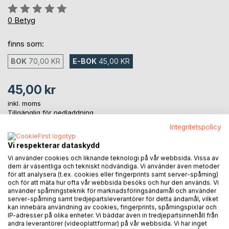
Betyg::
0%
0
Betyg
finns som:
BOK
70,00 KR
E-BOK
45,00 KR
45,00 kr
inkl. moms
Tillgänglig för nedladdning
Integritetspolicy
Vi respekterar dataskydd
LÄGG I KUNDVAGNEN
Vi använder cookies och liknande teknologi på vår webbsida. Vissa av
dem är väsentliga och tekniskt nödvändiga. Vi använder även metoder
för att analysera (t.ex. cookies eller fingerprints samt server-spårning)
Lägg till i kom-ihåglista
och för att mäta hur ofta vår webbsida besöks och hur den används. Vi
Recensera titel
använder spårningsteknik för marknadsföringsändamål och använder
server-spårning samt tredjepartsleverantörer för detta ändamål, vilket
kan innebära användning av cookies, fingerprints, spårningspixlar och
IP-adresser på olika enheter. Vi bäddar även in tredjepartsinnehåll från
andra leverantörer (videoplattformar) på vår webbsida. Vi har inget