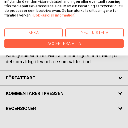
inflytande över den vidare databehandlingen eller eventuell spårning
från tredjepartsleverantörens sida. Med din inställning samtycker du till
de processer som beskrivs ovan. Du kan återkalla ditt samtycke för
framtida verkan. (
BoD-juridisk information
)
BESKRIVNING
NEKA
NEJ, JUSTERA
Den här diktsamlingen handlar om vardagskärlek, den som
kanske börjar i passion men så småningom går över i något
ACCEPTERA ALLA
annat. Den handlar också om allt det där som kan skava i
vardagskärleken: besvikelse, otillräcklighet och tankar på
det som aldrig blev och de som valdes bort.
FÖRFATTARE
KOMMENTARER I PRESSEN
RECENSIONER