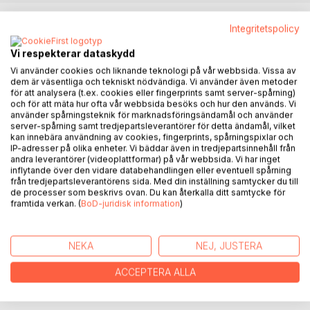
BESKRIVNING
Integritetspolicy
Vi respekterar dataskydd
Det är en gåva att få sova som ett barn dokumenterar i
Vi använder cookies och liknande teknologi på vår webbsida. Vissa av
dagboksform hur livet förändras när ett barn i familjen får
dem är väsentliga och tekniskt nödvändiga. Vi använder även metoder
leukemi. Det är en skildring av hur hela familjen försöker
för att analysera (t.ex. cookies eller fingerprints samt server-spårning)
hitta en ny grund att stå på, hitta lek, glädje och tillförsikt i
och för att mäta hur ofta vår webbsida besöks och hur den används. Vi
använder spårningsteknik för marknadsföringsändamål och använder
en vardag som präglas av väntan, av sjukhusvistelser,
server-spårning samt tredjepartsleverantörer för detta ändamål, vilket
provtagningar och mediciner. Det är en skildring av hur ett
kan innebära användning av cookies, fingerprints, spårningspixlar och
litet barn reagerar på sjukdom, mediciner och smärta och
IP-adresser på olika enheter. Vi bäddar även in tredjepartsinnehåll från
andra leverantörer (videoplattformar) på vår webbsida. Vi har inget
av hur det påverkar syskonens förståelse av världen när
inflytande över den vidare databehandlingen eller eventuell spårning
inget är som det var tänkt att det skulle vara. Det är
från tredjepartsleverantörens sida. Med din inställning samtycker du till
skildring av en lång färd, genom dagar, veckor, månader
de processer som beskrivs ovan. Du kan återkalla ditt samtycke för
framtida verkan. (
BoD-juridisk information
)
och år.
Boken grundar sig på den blogg författaren skrev när
NEKA
NEJ, JUSTERA
hennes son var sjuk, en låst blogg riktad till vänner och
familj, där läkarbesök, provsvar och barnens lek blandas
ACCEPTERA ALLA
med författarens betraktelser över de livsvillkor som
präglar livet med svår sjukdom i familjen.