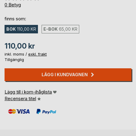
0%
0
Betyg
finns som:
BOK
110,00 KR
E-BOK
65,00 KR
110,00 kr
inkl. moms /
exkl. frakt
Tillgänglig
LÄGG I KUNDVAGNEN
Lägg till i kom-ihåglista
Recensera titel