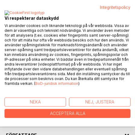
Integritetspolicy
BESKRIVNING
Vi respekterar dataskydd
Vi använder cookies och liknande teknologi på vår webbsida. Vissa av
Den svarta pantern är fortsättningen på Bis äventyr i
dem är väsentliga och tekniskt nödvändiga. Vi använder även metoder
Amazonas djungel.
för att analysera (t.ex. cookies eller fingerprints samt server-spårning)
och för att mäta hur ofta vår webbsida besöks och hur den används. Vi
Tre år i den lilla byn har satt djupa spår och längtan till att än
använder spårningsteknik för marknadsföringsändamål och använder
en gång få träffa byborna som räddade både hennes och
server-spårning samt tredjepartsleverantörer för detta ändamål, vilket
dottern Sols liv är stark. Möjligheten att resa tillbaka
kan innebära användning av cookies, fingerprints, spårningspixlar och
IP-adresser på olika enheter. Vi bäddar även in tredjepartsinnehåll från
kommer snabbare än hon trott och det blir ett kärt
andra leverantörer (videoplattformar) på vår webbsida. Vi har inget
återseende, men kort. Allt tar en farlig vändning och det blir
inflytande över den vidare databehandlingen eller eventuell spårning
en kamp om liv och död. Onda makter kommer i vägen och
från tredjepartsleverantörens sida. Med din inställning samtycker du till
de processer som beskrivs ovan. Du kan återkalla ditt samtycke för
samtidigt dyker den svarta pantern upp igen. Lika snabbt
framtida verkan. (
BoD-juridisk information
)
och mystiskt som tidigare men denna gång lämnar den död
efter sig...
NEKA
NEJ, JUSTERA
Spänning, ändrade planer, djup vänskap, instinkt och kärlek
fyller denna resa genom både Sverige och Europa till
ACCEPTERA ALLA
Amazonas djungel.