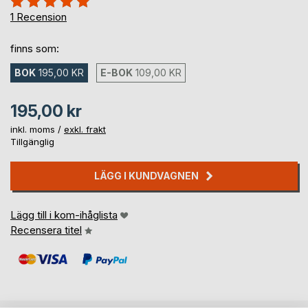
100%
1
Recension
finns som:
BOK
195,00 KR
E-BOK
109,00 KR
195,00 kr
inkl. moms /
exkl. frakt
Tillgänglig
LÄGG I KUNDVAGNEN
Lägg till i kom-ihåglista
Recensera titel