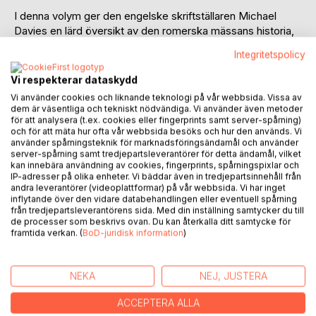
I denna volym ger den engelske skriftställaren Michael
Davies en lärd översikt av den romerska mässans historia,
främst baserad på Adrian Fortescues standardverk ”The
Integritetspolicy
Mass: A Study of the Roman Liturgy”. Författaren, som
karakteriserar den tridentinska mässan som ”the most
Vi respekterar dataskydd
beautiful thing this side of heaven”, visar hur denna går
Vi använder cookies och liknande teknologi på vår webbsida. Vissa av
tillbaka på de första kristnas mässfirande såsom det
dem är väsentliga och tekniskt nödvändiga. Vi använder även metoder
beskrivs av bl.a. aposteln Paulus i 1 Kor. 11 och Plinius d.y. i
för att analysera (t.ex. cookies eller fingerprints samt server-spårning)
och för att mäta hur ofta vår webbsida besöks och hur den används. Vi
ett berömt brev till kejsar Trajanus. Under århundradenas
använder spårningsteknik för marknadsföringsändamål och använder
lopp har mässan firats med i stort sett samma storslagna
server-spårning samt tredjepartsleverantörer för detta ändamål, vilket
liturgi, vilken slutligen den 14 juli 1570 stadfästes av S:t Pius
kan innebära användning av cookies, fingerprints, spårningspixlar och
IP-adresser på olika enheter. Vi bäddar även in tredjepartsinnehåll från
V (1566-1572) i bullan ”Quo primum” för evärdlig tid, även
andra leverantörer (videoplattformar) på vår webbsida. Vi har inget
om den i huvudsak redan getts sin slutgiltiga form av påven
inflytande över den vidare databehandlingen eller eventuell spårning
Gregorius den store (590-604), som i sin tur endast
från tredjepartsleverantörens sida. Med din inställning samtycker du till
de processer som beskrivs ovan. Du kan återkalla ditt samtycke för
bringade ordning i sedan länge etablerade traditioner.
framtida verkan. (
BoD-juridisk information
)
Också den romerska ritens förhållande till diverse andra
riter berörs, liksom de obetydliga ”revisioner” av den som
gjorts efter ”Quo primum” fram till 1960-talets
NEKA
NEJ, JUSTERA
liturgirevolution.
ACCEPTERA ALLA