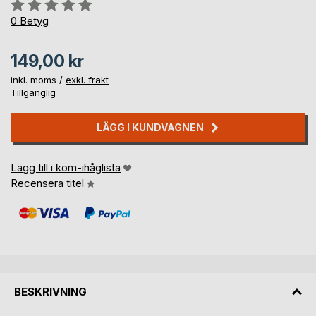
Betyg::
0%
0
Betyg
149,00 kr
inkl. moms /
exkl. frakt
Tillgänglig
LÄGG I KUNDVAGNEN
Lägg till i kom-ihåglista
Recensera titel
BESKRIVNING