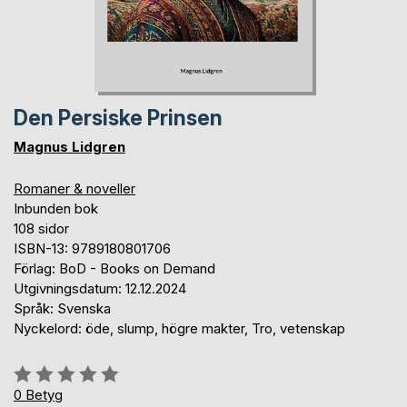
Den Persiske Prinsen
Magnus Lidgren
Romaner & noveller
Inbunden bok
108 sidor
ISBN-13: 9789180801706
Förlag: BoD - Books on Demand
Utgivningsdatum: 12.12.2024
Språk: Svenska
Nyckelord: öde, slump, högre makter, Tro, vetenskap
Betyg::
0%
0
Betyg