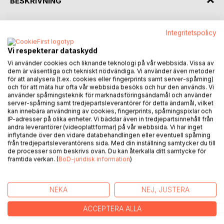
BESKRIVNING
Pastor Bergkvist, driven av hunger, uppfinner i slutet på
Integritetspolicy
1950-talet en ny kyrklig tjänst, uppföljning av tidigare utfört
sakrament. I samband med att han testar denna tjänst hos
Vi respekterar dataskydd
en dopfamilj träffar han då åter sitt dopbarn Malte, som han
Vi använder cookies och liknande teknologi på vår webbsida. Vissa av
döpt tre år tidigare. Bergkvist upptäcker att pojken, som nu
dem är väsentliga och tekniskt nödvändiga. Vi använder även metoder
för att analysera (t.ex. cookies eller fingerprints samt server-spårning)
hunnit bli tre och ett halvt år, besitter vissa besynnerliga
och för att mäta hur ofta vår webbsida besöks och hur den används. Vi
färdigheter i skrivkonsten.
använder spårningsteknik för marknadsföringsändamål och använder
server-spårning samt tredjepartsleverantörer för detta ändamål, vilket
kan innebära användning av cookies, fingerprints, spårningspixlar och
Mötet startar en händelsekedja som påverkar såväl pastor
IP-adresser på olika enheter. Vi bäddar även in tredjepartsinnehåll från
Berg-kvist som Malte att stundtals dra snabba slutsatser
andra leverantörer (videoplattformar) på vår webbsida. Vi har inget
och ta beslut som formar deras respektive tillvaro och
inflytande över den vidare databehandlingen eller eventuell spårning
från tredjepartsleverantörens sida. Med din inställning samtycker du till
framtid på ett sätt som det är tveksamt om just det hade
de processer som beskrivs ovan. Du kan återkalla ditt samtycke för
blivit resultatet om inte Berg-kvist återbesökt sin dopfamilj.
framtida verkan. (
BoD-juridisk information
)
Frågan man undrar över är om Bergkvists och Maltes liv
sammanflätades av ödet, slumpen eller rent av högre
makter.
NEKA
NEJ, JUSTERA
ACCEPTERA ALLA
FÖRFATTARE