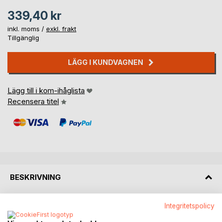
339,40 kr
inkl. moms /
exkl. frakt
Tillgänglig
LÄGG I KUNDVAGNEN
Lägg till i kom-ihåglista
Recensera titel
BESKRIVNING
I boken "Den opprinnelige medisinen" gir forfateren en
Integritetspolicy
praktisk og vitenskapelig guide til hvordan man kan bruke