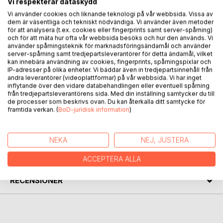
Vi respekterar dataskydd
naturen som kilde til helse og lykke. Boken forklarer hva
Vi använder cookies och liknande teknologi på vår webbsida. Vissa av
urtemedisin, naturterapi og badstue er, hvordan de virker på
dem är väsentliga och tekniskt nödvändiga. Vi använder även metoder
kroppen og sinnet, og hvilke fordeler de har for ulike
för att analysera (t.ex. cookies eller fingerprints samt server-spårning)
sykdommer og plager. Boken gir også tips til hvordan man
och för att mäta hur ofta vår webbsida besöks och hur den används. Vi
kan praktisere disse aktivitetene i hverdagen, enten alene
använder spårningsteknik för marknadsföringsändamål och använder
server-spårning samt tredjepartsleverantörer för detta ändamål, vilket
eller sammen med andre. Boken viser hvordan man kan
kan innebära användning av cookies, fingerprints, spårningspixlar och
leve i harmoni med naturen og oppleve dens helbredende
IP-adresser på olika enheter. Vi bäddar även in tredjepartsinnehåll från
kraft.
andra leverantörer (videoplattformar) på vår webbsida. Vi har inget
inflytande över den vidare databehandlingen eller eventuell spårning
från tredjepartsleverantörens sida. Med din inställning samtycker du till
Finn ut mer om naturterapi på: www.katrinasurtehage.no
de processer som beskrivs ovan. Du kan återkalla ditt samtycke för
framtida verkan. (
BoD-juridisk information
)
FÖRFATTARE
NEKA
NEJ, JUSTERA
KOMMENTARER I PRESSEN
ACCEPTERA ALLA
RECENSIONER