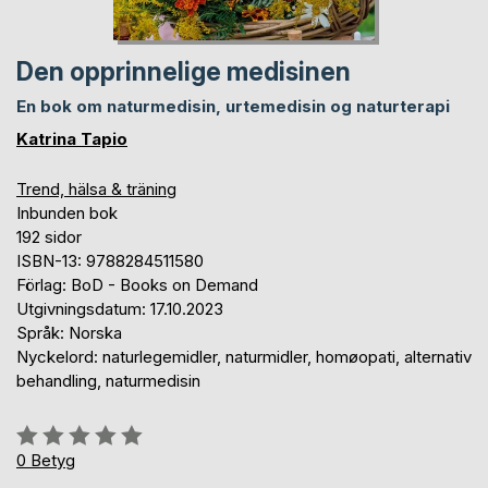
Den opprinnelige medisinen
En bok om naturmedisin, urtemedisin og naturterapi
Katrina Tapio
Trend, hälsa & träning
Inbunden bok
192 sidor
ISBN-13: 9788284511580
Förlag: BoD - Books on Demand
Utgivningsdatum: 17.10.2023
Språk: Norska
Nyckelord: naturlegemidler, naturmidler, homøopati, alternativ
behandling, naturmedisin
Betyg::
0%
0
Betyg