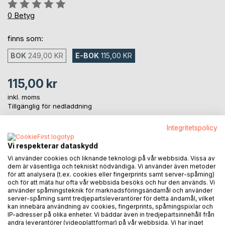
Betyg::
0%
0
Betyg
finns som:
BOK
249,00 KR
E-BOK
115,00 KR
115,00 kr
inkl. moms
Tillgänglig för nedladdning
Integritetspolicy
LÄGG I KUNDVAGNEN
Vi respekterar dataskydd
Vi använder cookies och liknande teknologi på vår webbsida. Vissa av
dem är väsentliga och tekniskt nödvändiga. Vi använder även metoder
Lägg till i kom-ihåglista
för att analysera (t.ex. cookies eller fingerprints samt server-spårning)
Recensera titel
och för att mäta hur ofta vår webbsida besöks och hur den används. Vi
använder spårningsteknik för marknadsföringsändamål och använder
server-spårning samt tredjepartsleverantörer för detta ändamål, vilket
kan innebära användning av cookies, fingerprints, spårningspixlar och
IP-adresser på olika enheter. Vi bäddar även in tredjepartsinnehåll från
andra leverantörer (videoplattformar) på vår webbsida. Vi har inget