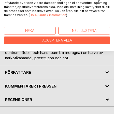
inflytande över den vidare databehandlingen eller eventuell spårning
från tredjepartsleverantörens sida. Med din inställning samtycker du till
de processer som beskrivs ovan. Du kan återkalla ditt samtycke för
framtida verkan. (
BoD-juridisk information
)
BESKRIVNING
NEKA
NEJ, JUSTERA
Den andres död är den andra boken om polisen Robin
Rosén.
ACCEPTERA ALLA
När en servitris hittas död på ett torg i Åkersta, startar en
mordutredning där droger, mordförsök och svek står i
centrum. Robin och hans team blir indragna i en härva av
narkotikahandel, prostitution och hot.
FÖRFATTARE
KOMMENTARER I PRESSEN
RECENSIONER