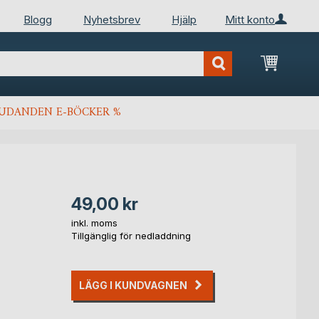
Blogg
Nyhetsbrev
Hjälp
Mitt konto
Min kun
JUDANDEN E-BÖCKER %
49,00 kr
inkl. moms
Tillgänglig för nedladdning
LÄGG I KUNDVAGNEN