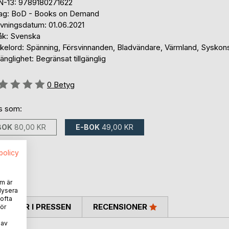
N-13: 9789180271622
lag: BoD - Books on Demand
ivningsdatum: 01.06.2021
åk: Svenska
kelord: Spänning, Försvinnanden, Bladvändare, Värmland, Syskon
gänglighet: Begränsat tillgänglig
g::
0
Betyg
ns som:
BOK
80,00 KR
E-BOK
49,00 KR
spolicy
m är
lysera
 ofta
TARER I PRESSEN
RECENSIONER
ör
 av