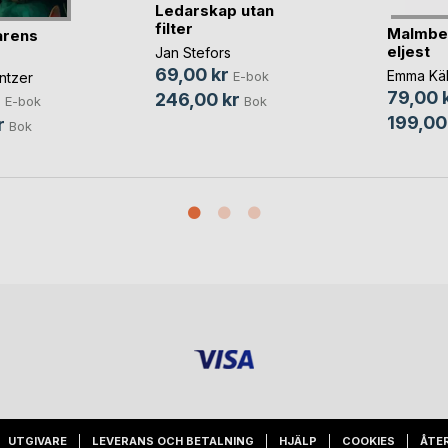
Ledarskap utan
filter
Malmbe
arens
eljest
Jan Stefors
69,00 kr
Emma Käl
E-bok
ntzer
79,00 
246,00 kr
r
Bok
E-bok
199,00
r
Bok
UTGIVARE
LEVERANS OCH BETALNING
HJÄLP
COOKIES
ÅTE