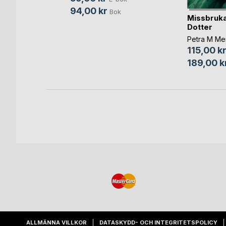
94,00 kr
Bok
en
Missbruk
Dotter
ensson
Petra M Me
115,00 k
bok
189,00 k
ok
ALLMÄNNA VILLKOR
DATASKYDD- OCH INTEGRITETSPOLICY