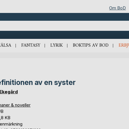
Om BoD
HÄLSA
FANTASY
LYRIK
BOKTIPS AV BOD
ERB
finitionen av en syster
 Ekegård
aner & noveller
UB
,8 KB
tenmärkning