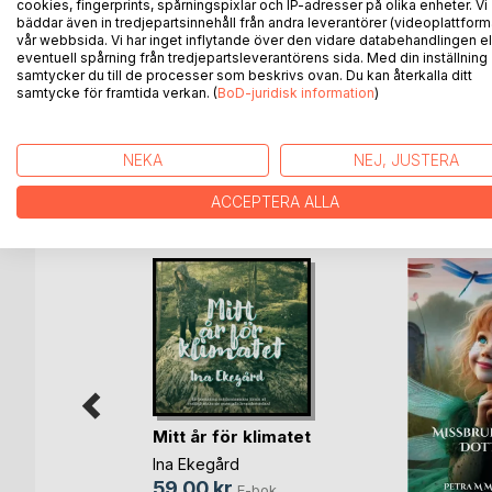
cookies, fingerprints, spårningspixlar och IP-adresser på olika enheter. Vi
Definitionen av en syster är en psykologisk spän
bäddar även in tredjepartsinnehåll från andra leverantörer (videoplattform
bor i kollektiv på Hägerstensåsen i södra Stockhol
vår webbsida. Vi har inget inflytande över den vidare databehandlingen el
en dag gör det och inte återvänder blir det tydligt
eventuell spårning från tredjepartsleverantörens sida. Med din inställning
samtycker du till de processer som beskrivs ovan. Du kan återkalla ditt
veckas tid får läsaren följa ett antal handplockade
samtycke för framtida verkan. (
BoD-juridisk information
)
hand framträder en bild av Heddas bakgrund som 
NEKA
NEJ, JUSTERA
ANDRA TITLAR HOS
B
ACCEPTERA ALLA
Mitt år för klimatet
Ina Ekegård
59,00 kr
E-bok