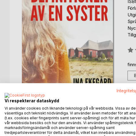
ISB
För
Utg
Spr
Nyc
Till
Bety
0%
fin
Integritet
Vi respekterar dataskydd
Vi använder cookies och liknande teknologi på vår webbsida. Vissa av de
väsentliga och tekniskt nödvändiga. Vi använder även metoder för att ana
(t.ex. cookies eller fingerprints samt server-spårning) och för att mäta hur
BESKRIVNING
FÖRFATTARE
KOMMEN
vår webbsida besöks och hur den används. Vi använder spårningsteknik f
marknadsföringsändamål och använder server-spårning samt
tredjepartsleverantörer för detta ändamål, vilket kan innebära användning