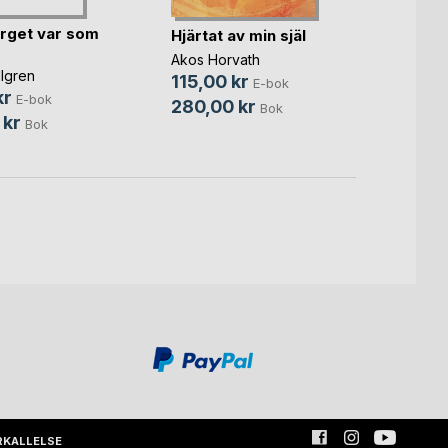
Joha
rget var som
Hjärtat av min själ
Bernie
Akos Horvath
95,0
lgren
115,00 kr
E-bok
249,
kr
E-bok
280,00 kr
Bok
 kr
Bok
RKALLELSE