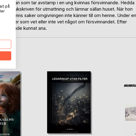
ningsroman som tar avstamp i en ung kvinnas försvinnande. Hedda
ar) på
m, är sjukskriven för utmattning och lämnar sällan huset. När hon
ler
 att det finns saker omgivningen inte känner till om henne. Under e
 personer som vet eller inte vet något om försvinnandet. Efter
ingen hade kunnat ana.
oD