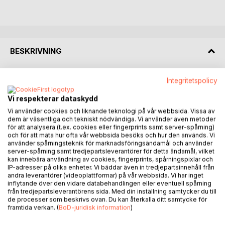
BESKRIVNING
De oförbätterliga är en gripande och stilistiskt stark roman
Integritetspolicy
om ett samiskt barns uppväxt i en verklighet kantad av våld,
Vi respekterar dataskydd
tystnad och utsatthet. Med stor känslighet och poetisk
precision skildrar författaren ett barns inre värld, den
Vi använder cookies och liknande teknologi på vår webbsida. Vissa av
dem är väsentliga och tekniskt nödvändiga. Vi använder även metoder
tystlåtna styrkan, viljan att skydda sin familj, modet att
för att analysera (t.ex. cookies eller fingerprints samt server-spårning)
uthärda det outhärdliga och förmågan att bevara sin
och för att mäta hur ofta vår webbsida besöks och hur den används. Vi
värdighet trots allt. Språket är både precist och laddat med
använder spårningsteknik för marknadsföringsändamål och använder
server-spårning samt tredjepartsleverantörer för detta ändamål, vilket
symbolik; varje blick, varje röst, varje skavsår bär på en hel
kan innebära användning av cookies, fingerprints, spårningspixlar och
berättelse.
IP-adresser på olika enheter. Vi bäddar även in tredjepartsinnehåll från
andra leverantörer (videoplattformar) på vår webbsida. Vi har inget
inflytande över den vidare databehandlingen eller eventuell spårning
Genom barnets ögon framträder en värld där skönhet och
från tredjepartsleverantörens sida. Med din inställning samtycker du till
fasa existerar sida vid sida, likt norrskenet över en
de processer som beskrivs ovan. Du kan återkalla ditt samtycke för
vinternatt. Det som gör berättelsen så stark är inte bara de
framtida verkan. (
BoD-juridisk information
)
smärtsamma upplevelserna som skildras, utan den