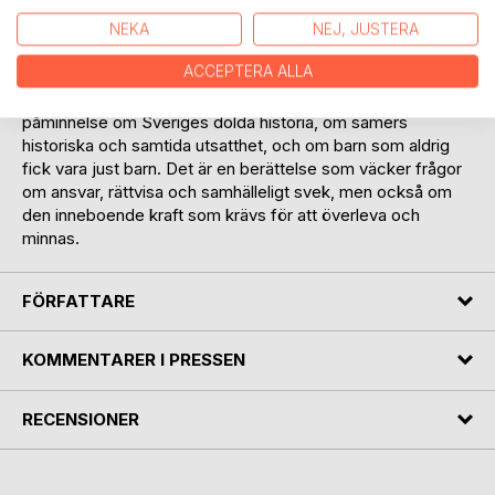
mänskliga närvaron, det lågmälda motståndet och hoppets
envisa glöd.
NEKA
NEJ, JUSTERA
ACCEPTERA ALLA
De oförbätterliga är inte bara en roman, det är en djupt
gripande och välkomponerad litterär prestation, en stark
påminnelse om Sveriges dolda historia, om samers
historiska och samtida utsatthet, och om barn som aldrig
fick vara just barn. Det är en berättelse som väcker frågor
om ansvar, rättvisa och samhälleligt svek, men också om
den inneboende kraft som krävs för att överleva och
minnas.
FÖRFATTARE
KOMMENTARER I PRESSEN
RECENSIONER