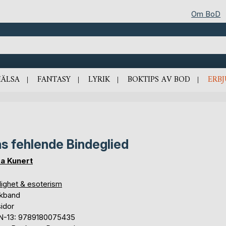
Om BoD
HÄLSA
FANTASY
LYRIK
BOKTIPS AV BOD
ERB
s fehlende Bindeglied
a Kunert
lighet & esoterism
kband
sidor
N-13: 9789180075435