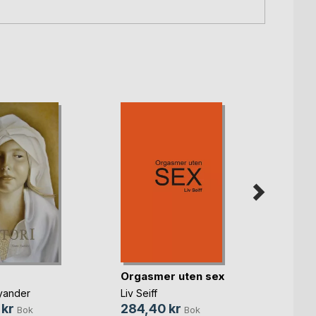
Multi
medi
Orgasmer uten sex
Karoli
yander
Liv Seiff
299,
 kr
284,40 kr
Bok
Bok