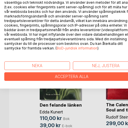
Information über dieses Gebiet sucht.
väsentliga och tekniskt nödvändiga. Vi använder även metoder för att ana
(t.ex. cookies eller fingerprints samt server-spårning) och för att mäta hur
vår webbsida besöks och hur den används. Vi använder spårningsteknik f
marknadsföringsändamål och använder server-spårning samt
tredjepartsleverantörer för detta ändamål, vilket kan innebära användning
ANDRA TITLAR HOS
B
cookies, fingerprints, spårningspixlar och IP-adresser på olika enheter. Vi
bäddar även in tredjepartsinnehåll från andra leverantörer (videoplattform
vår webbsida. Vi har inget inflytande över den vidare databehandlingen el
eventuell spårning från tredjepartsleverantörens sida. Med din inställning
samtycker du till de processer som beskrivs ovan. Du kan återkalla ditt
samtycke för framtida verkan. (
BoD-juridisk information
)
NEKA
NEJ, JUSTERA
ACCEPTERA ALLA
The Calen
Sofia
Den felande länken
Soul and 
berg
Edda Kunert
Rudolf Stei
110,00 kr
Bok
Bok
299,00 k
39,00 kr
-bok
E-bok