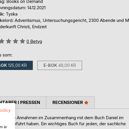
lag: Books on Demand
vningsdatum: 14.12.2021
åk: Tyska
kelord: Adventismus, Untersuchungsgericht, 2300 Abende und M
erkunft Christi, Endzeit
g::
0
Betyg
ns som:
BOK
125,00 KR
E-BOK
49,00 KR
TARER I PRESSEN
RECENSIONER
spolicy
 gemachte Annahmen im Zusammenhang mit dem Buch Daniel im
s geführt haben. Ein wichtiges Buch für jeden, der sachliche
m är