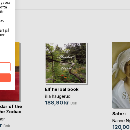
lysera
 ofta
ör
 av
oD
ar) på
ler
Elf herbal book
illia haugerud
188,90 kr
Bok
dar of the
the Zodiac
Satori
ner
Nanne N
r
Bok
120,00