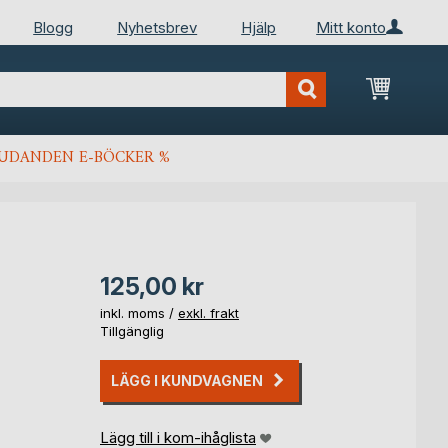
Blogg
Nyhetsbrev
Hjälp
Mitt konto
Min kun
JUDANDEN E-BÖCKER %
125,00 kr
inkl. moms /
exkl. frakt
Tillgänglig
LÄGG I KUNDVAGNEN
Lägg till i kom-ihåglista