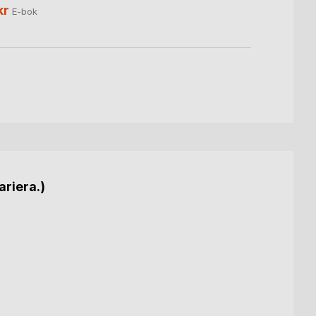
169,
kr
E-bok
ariera.)