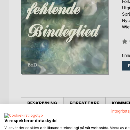
För
Utgi
Spr
Nyc
Wied
Bety
0%
fin
BESKRIVNING
FÖRFATTARE
KOMMEN
Integritet
Dieses Buch legt dar, wie einige von Menschen
Vi respekterar dataskydd
Alten Testament zu dem Aufkommen des Adventismu
Vi använder cookies och liknande teknologi på vår webbsida. Vissa av de