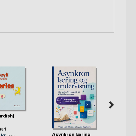
urdish)
ari
Asynkron læring
 kr
Bok