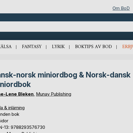
Om BoD
HÄLSA
FANTASY
LYRIK
BOKTIPS AV BOD
ERB
nsk-norsk miniordbog & Norsk-dansk
niordbok
e-Lene Bleken
,
Munay Publishing
a & inlärning
unden bok
idor
N-13: 9788293576730