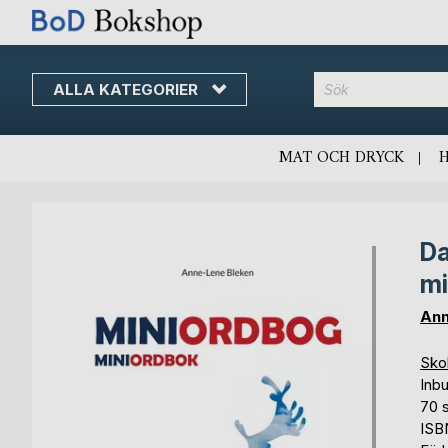
ALLA KATEGORIER
MAT OCH DRYCK
Da
Skip
Skip
to
to
mi
the
the
end
beginning
Ann
of
of
the
the
Skol
images
images
Inb
gallery
gallery
70 s
ISB