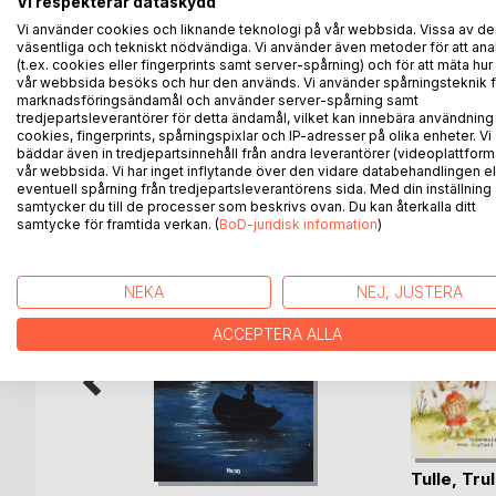
Vi respekterar dataskydd
nyttig for deg. Boken inneholder de viktigste for
Vi använder cookies och liknande teknologi på vår webbsida. Vissa av de
miniordbok og en norsk-dansk miniordbok med en al
väsentliga och tekniskt nödvändiga. Vi använder även metoder för att ana
to språkene. Dessuten inneholder boken en del dag
(t.ex. cookies eller fingerprints samt server-spårning) och för att mäta hur
vår webbsida besöks och hur den används. Vi använder spårningsteknik f
oppsummering av forskjeller i forhold til staving 
marknadsföringsändamål och använder server-spårning samt
tredjepartsleverantörer för detta ändamål, vilket kan innebära användning
cookies, fingerprints, spårningspixlar och IP-adresser på olika enheter. Vi
bäddar även in tredjepartsinnehåll från andra leverantörer (videoplattform
vår webbsida. Vi har inget inflytande över den vidare databehandlingen el
ANDRA TITLAR HOS
B
eventuell spårning från tredjepartsleverantörens sida. Med din inställning
samtycker du till de processer som beskrivs ovan. Du kan återkalla ditt
samtycke för framtida verkan. (
BoD-juridisk information
)
NEKA
NEJ, JUSTERA
ACCEPTERA ALLA
och
Tulle, Trul