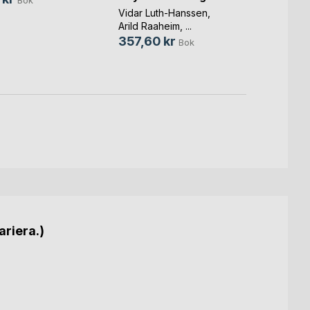
Växa i
Vidar Luth-Hanssen
,
Arild Raaheim
, ...
Kefas B
357,60 kr
Bok
379,
ariera.)