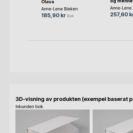
og menne
Olava
Anne-Lene 
Anne-Lene Bleken
k
257,60 k
185,90 kr
Bok
bok
3D-visning av produkten (exempel baserat på
Inbunden bok