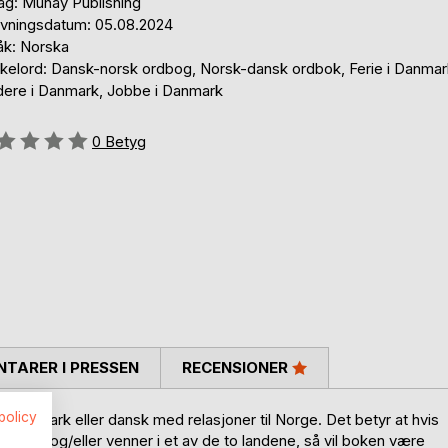
lag: Munay Publishing
ivningsdatum: 05.08.2024
åk: Norska
kelord: Dansk-norsk ordbog, Norsk-dansk ordbok, Ferie i Danmar
dere i Danmark, Jobbe i Danmark
g::
0
Betyg
TARER I PRESSEN
RECENSIONER
spolicy
l Danmark eller dansk med relasjoner til Norge. Det betyr at hvis
, familie og/eller venner i et av de to landene, så vil boken være