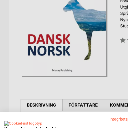
För
Utg
Spr
Nyc
Stu
Bety
0%
BESKRIVNING
FÖRFATTARE
KOMMEN
Integritet
Boken er perfekt hvis du er norsk med relasjoner ti
du skal på ferie, jobbe, studere eller har kollegaer