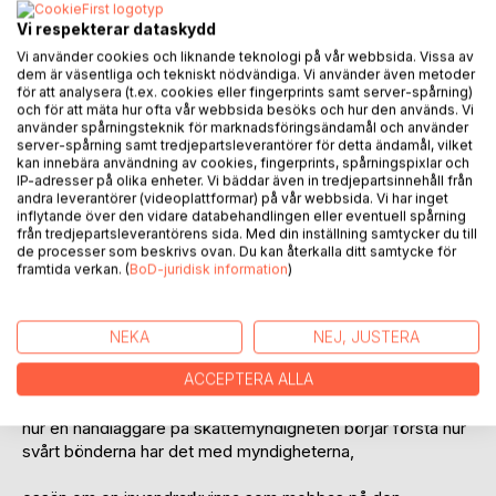
LÄGG I KUNDVAGNEN
Vi respekterar dataskydd
Vi använder cookies och liknande teknologi på vår webbsida. Vissa av
dem är väsentliga och tekniskt nödvändiga. Vi använder även metoder
Lägg till i kom-ihåglista
för att analysera (t.ex. cookies eller fingerprints samt server-spårning)
Recensera titel
och för att mäta hur ofta vår webbsida besöks och hur den används. Vi
använder spårningsteknik för marknadsföringsändamål och använder
server-spårning samt tredjepartsleverantörer för detta ändamål, vilket
kan innebära användning av cookies, fingerprints, spårningspixlar och
IP-adresser på olika enheter. Vi bäddar även in tredjepartsinnehåll från
andra leverantörer (videoplattformar) på vår webbsida. Vi har inget
inflytande över den vidare databehandlingen eller eventuell spårning
från tredjepartsleverantörens sida. Med din inställning samtycker du till
de processer som beskrivs ovan. Du kan återkalla ditt samtycke för
framtida verkan. (
BoD-juridisk information
)
BESKRIVNING
Daniela Danielssons Essäer avseende:
NEKA
NEJ, JUSTERA
ACCEPTERA ALLA
en ung flickas uppväxt i en religiös familj,
hur en handläggare på skattemyndigheten börjar förstå hur
svårt bönderna har det med myndigheterna,