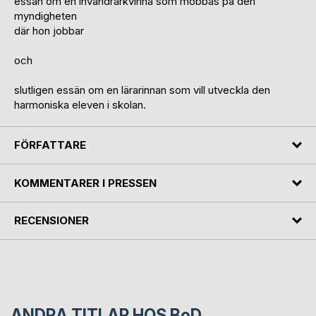
essän om en invandrarkvinna som mobbas på den
myndigheten
där hon jobbar
och
slutligen essän om en lärarinnan som vill utveckla den
harmoniska eleven i skolan.
FÖRFATTARE
KOMMENTARER I PRESSEN
RECENSIONER
ANDRA TITLAR HOS
BoD