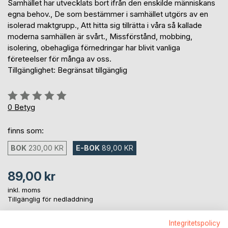
Samhället har utvecklats bort ifrån den enskilde människans
egna behov., De som bestämmer i samhället utgörs av en
isolerad maktgrupp., Att hitta sig tillrätta i våra så kallade
moderna samhällen är svårt., Missförstånd, mobbing,
isolering, obehagliga förnedringar har blivit vanliga
företeelser för många av oss.
Tillgänglighet: Begränsat tillgänglig
Betyg::
0%
0
Betyg
finns som:
BOK
230,00 KR
E-BOK
89,00 KR
89,00 kr
inkl. moms
Tillgänglig för nedladdning
Integritetspolicy