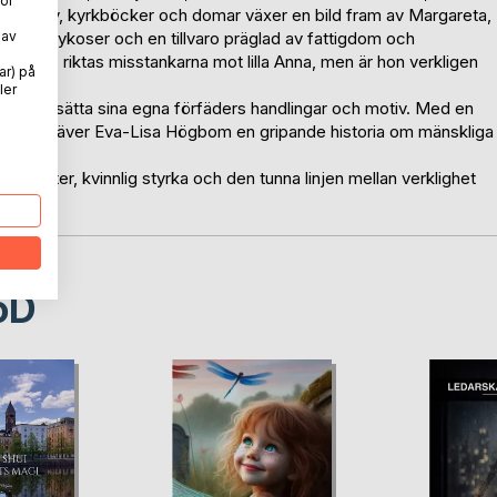
ör
amla brev, kyrkböcker och domar växer en bild fram av Margareta,
ningspsykoser och en tillvaro präglad av fattigdom och
 av
heter, riktas misstankarna mot lilla Anna, men är hon verkligen
ar) på
ler
rjar ifrågasätta sina egna förfäders handlingar och motiv. Med en
flektion, väver Eva-Lisa Högbom en gripande historia om mänskliga
evnad.
ligheter, kvinnlig styrka och den tunna linjen mellan verklighet
oD