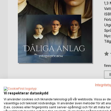
1,3
Vat
ISB
För
Utg
Spr
Nyck
Till
Bety
0%
fin
Integritet
Vi respekterar dataskydd
BESKRIVNING
FÖRFATTARE
KOMMEN
Vi använder cookies och liknande teknologi på vår webbsida. Vissa av de
väsentliga och tekniskt nödvändiga. Vi använder även metoder för att ana
(t.ex. cookies eller fingerprints samt server-spårning) och för att mäta hur
I en fängslande berättelse som sträcker sig över ge