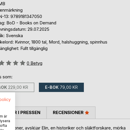
 MB
tenmärkning
N-13: 9789181347050
lag: BoD - Books on Demand
ivningsdatum: 29.07.2025
åk: Svenska
elord: Kvinnor, 1800 tal, Mord, halshuggning, spinnhus
gänglighet: Fullt tillgänglig
g::
0
Betyg
ns som:
BOK
229,00 KR
E-BOK
79,00 KR
spolicy
TARER I PRESSEN
RECENSIONER
m är
lysera
 ofta
nerationer, avslöjar Elin, en historiker och släktforskare, mörka