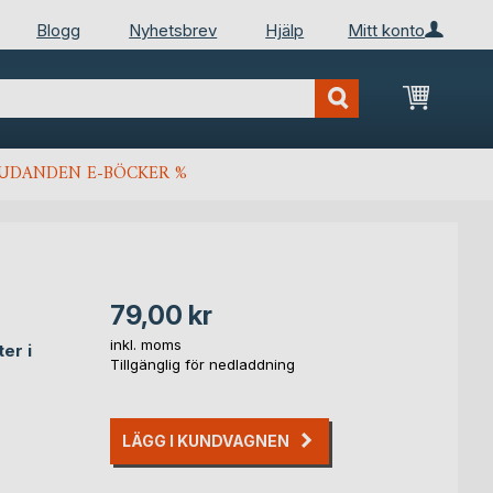
Blogg
Nyhetsbrev
Hjälp
Mitt konto
Min kun
JUDANDEN E-BÖCKER %
79,00 kr
inkl. moms
er i
Tillgänglig för nedladdning
LÄGG I KUNDVAGNEN