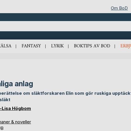
Om BoD
HÄLSA
FANTASY
LYRIK
BOKTIPS AV BOD
ERB
liga anlag
berättelse om släktforskaren Elin som gör ruskiga upptäckt
släkt
-Lisa Högbom
aner & noveller
UB