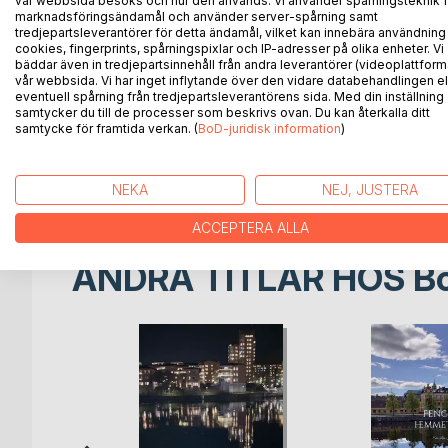
vår webbsida besöks och hur den används. Vi använder spårningsteknik f
hemligheter i sin egen familjs förflutna. Genom g
marknadsföringsändamål och använder server-spårning samt
en kvinna från 1800-talet som kämpar med förloss
tredjepartsleverantörer för detta ändamål, vilket kan innebära användning
cookies, fingerprints, spårningspixlar och IP-adresser på olika enheter. Vi
desperation. När barn dör under mystiska omständig
bäddar även in tredjepartsinnehåll från andra leverantörer (videoplattform
skyldig?
vår webbsida. Vi har inget inflytande över den vidare databehandlingen el
Elin dras allt djupare in i Margaretas värld och bö
eventuell spårning från tredjepartsleverantörens sida. Med din inställning
samtycker du till de processer som beskrivs ovan. Du kan återkalla ditt
blandning av historisk forskning och personlig re
samtycke för framtida verkan. (
BoD-juridisk information
)
känslor, moraliska dilemman och kampen för överl
"Dåliga anlag" är en berättelse om mörka familjehem
och galenskap.
NEKA
NEJ, JUSTERA
ACCEPTERA ALLA
ANDRA TITLAR HOS
B