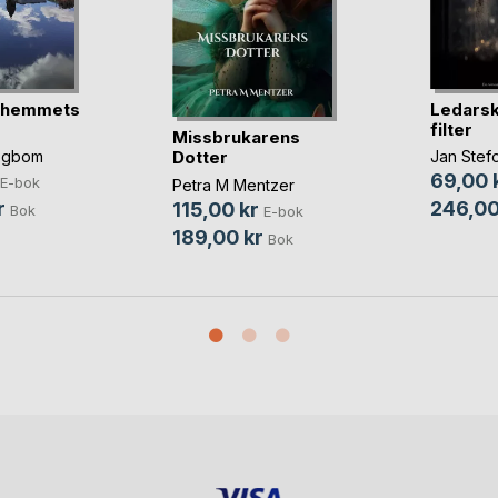
i hemmets
Ledarsk
filter
Missbrukarens
Dotter
ögbom
Jan Stef
69,00 
E-bok
Petra M Mentzer
r
246,00
115,00 kr
Bok
E-bok
189,00 kr
Bok