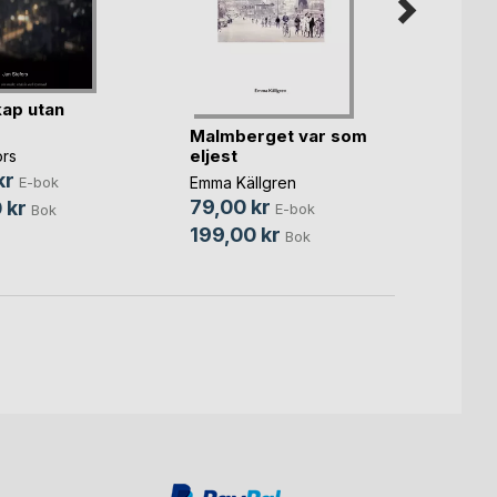
ap utan
Malmberget var som
Hjärta
eljest
ors
Akos H
kr
Emma Källgren
E-bok
115,0
79,00 kr
 kr
E-bok
Bok
280,
199,00 kr
Bok