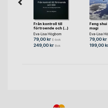
Från kontroll till
Feng shu
förtroende och (...)
magi
m Wendel
Eva-Lisa Högbom
Eva-Lisa H
bok
79,00 kr
79,00 kr
E-bok
ok
249,00 kr
199,00 k
Bok