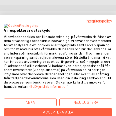
BESKRIVNING
Integritetspolicy
Vi respekterar dataskydd
Dagsvers om stort och smått ur nyhetsflödet i DN, NWT
Vi använder cookies och liknande teknologi på vår webbsida. Vissa av
och Svt Nyheter; Brexit, amerikanska primärval, Corona
dem är väsentliga och tekniskt nödvändiga. Vi använder även metoder
samt andra globala och lokala företeelser kommenteras.
för att analysera (t.ex. cookies eller fingerprints samt server-spårning)
Varje vers inspirerad av en rubrik, som också finns med
och för att mäta hur ofta vår webbsida besöks och hur den används. Vi
använder spårningsteknik för marknadsföringsändamål och använder
som inledning. Allt tillkommet respektive dag - därav titeln.
server-spårning samt tredjepartsleverantörer för detta ändamål, vilket
Vem visste vid årets ingång att världen skulle stanna i
kan innebära användning av cookies, fingerprints, spårningspixlar och
mars? Jag bestämde mig på nyårsdagen för en vers om
IP-adresser på olika enheter. Vi bäddar även in tredjepartsinnehåll från
andra leverantörer (videoplattformar) på vår webbsida. Vi har inget
dagen och kunde då förstås inte veta vad de skulle komma
inflytande över den vidare databehandlingen eller eventuell spårning
att handla om. Konceptet hade jag klart för mig, verserna
från tredjepartsleverantörens sida. Med din inställning samtycker du till
skulle bottna i det dagliga nyhetsflödet, men att detta
de processer som beskrivs ovan. Du kan återkalla ditt samtycke för
framtida verkan. (
BoD-juridisk information
)
nyhetsflöde efterhand så totalt skulle domineras av Corona
var naturligtvis okänt.
Min avsikt var bara att utmana mig själv att skriva
NEKA
NEJ, JUSTERA
kontinuerligt, eftersom jag tycker om att skriva. Ska jag gå
och vänta på de högtider då jag normalt får till det eller på
ACCEPTERA ALLA
att inspirationen ska rinna till, blir det alldeles för sällan; det