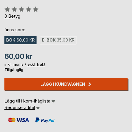
Betyg::
0%
0
Betyg
finns som:
BOK
60,00 KR
E-BOK
35,00 KR
60,00 kr
inkl. moms /
exkl. frakt
Tillgänglig
LÄGG I KUNDVAGNEN
Lägg till i kom-ihåglista
Recensera titel