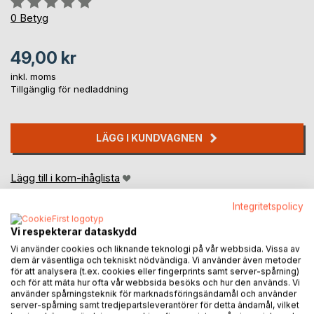
0%
0
Betyg
49,00 kr
inkl. moms
Tillgänglig för nedladdning
LÄGG I KUNDVAGNEN
Lägg till i kom-ihåglista
Recensera titel
Integritetspolicy
Vi respekterar dataskydd
Vi använder cookies och liknande teknologi på vår webbsida. Vissa av
dem är väsentliga och tekniskt nödvändiga. Vi använder även metoder
för att analysera (t.ex. cookies eller fingerprints samt server-spårning)
och för att mäta hur ofta vår webbsida besöks och hur den används. Vi
använder spårningsteknik för marknadsföringsändamål och använder
BESKRIVNING
server-spårning samt tredjepartsleverantörer för detta ändamål, vilket