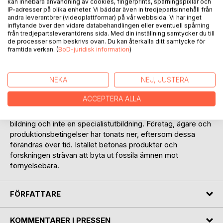
kan innebära användning av cookies, fingerprints, spårningspixlar och
IP-adresser på olika enheter. Vi bäddar även in tredjepartsinnehåll från
andra leverantörer (videoplattformar) på vår webbsida. Vi har inget
Den framtidiga utmaningen för kemiindustrigrenen är att
inflytande över den vidare databehandlingen eller eventuell spårning
utveckla processer och använda råvaror, som minskar
från tredjepartsleverantörens sida. Med din inställning samtycker du till
utsläppen av sk. växthusgaser. Detta innebär att vi måste
de processer som beskrivs ovan. Du kan återkalla ditt samtycke för
framtida verkan. (
BoD-juridisk information
)
byta till fossilfria råvaror och drivmedel.
Vi är på väg in i en klimatkris, där temperaturstegringar
NEKA
NEJ, JUSTERA
sannolikt kommer att medföra stora förändringar av
levnadsvillkoren för oss alla.
ACCEPTERA ALLA
Syftet med denna bok är att ge en kemiteknisk allmän-
bildning och inte en specialistutbildning. Företag, ägare och
produktionsbetingelser har tonats ner, eftersom dessa
förändras över tid. Istället betonas produkter och
forskningen strävan att byta ut fossila ämnen mot
förnyelsebara.
FÖRFATTARE
KOMMENTARER I PRESSEN