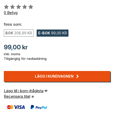
Betyg::
0%
0
Betyg
finns som:
BOK
208,99 KR
E-BOK
99,00 KR
99,00 kr
inkl. moms
Tillgänglig för nedladdning
LÄGG I KUNDVAGNEN
Lägg till i kom-ihåglista
Recensera titel