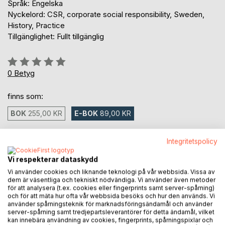
Språk: Engelska
Nyckelord: CSR, corporate social responsibility, Sweden,
History, Practice
Tillgänglighet: Fullt tillgänglig
Betyg::
0%
0
Betyg
finns som:
BOK
255,00 KR
E-BOK
89,00 KR
89,00 kr
Integritetspolicy
inkl. moms
Vi respekterar dataskydd
Tillgänglig för nedladdning
Vi använder cookies och liknande teknologi på vår webbsida. Vissa av
dem är väsentliga och tekniskt nödvändiga. Vi använder även metoder
för att analysera (t.ex. cookies eller fingerprints samt server-spårning)
och för att mäta hur ofta vår webbsida besöks och hur den används. Vi
LÄGG I KUNDVAGNEN
använder spårningsteknik för marknadsföringsändamål och använder
server-spårning samt tredjepartsleverantörer för detta ändamål, vilket
kan innebära användning av cookies, fingerprints, spårningspixlar och