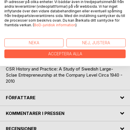
Lägg till i kom-ihåglista
IP-adresser på olika enheter. Vi bäddar även in tredjepartsinnehåll från
andra leverantörer (videoplattformar) på vår webbsida. Vi har inget
Recensera titel
inflytande över den vidare databehandlingen eller eventuell spårning
från tredjepartsleverantörens sida. Med din inställning samtycker du till
de processer som beskrivs ovan. Du kan återkalla ditt samtycke för
framtida verkan. (
BoD-juridisk information
)
NEKA
NEJ, JUSTERA
BESKRIVNING
ACCEPTERA ALLA
CSR History and Practice: A Study of Swedish Large-
Sclae Entrepreneurship at the Company Level Circa 1940 -
2010
FÖRFATTARE
KOMMENTARER I PRESSEN
RECENSIONER