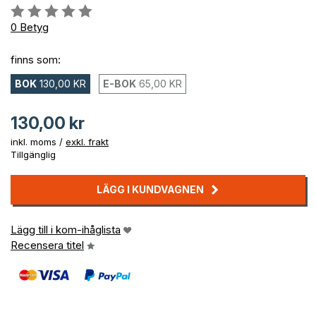
Betyg::
0%
0
Betyg
finns som:
BOK
130,00 KR
E-BOK
65,00 KR
130,00 kr
inkl. moms /
exkl. frakt
Tillgänglig
LÄGG I KUNDVAGNEN
Lägg till i kom-ihåglista
Recensera titel