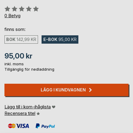
Betyg::
0%
0
Betyg
finns som:
BOK
142,99 KR
E-BOK
95,00 KR
95,00 kr
inkl. moms
Tillgänglig för nedladdning
LÄGG I KUNDVAGNEN
Lägg till i kom-ihåglista
Recensera titel