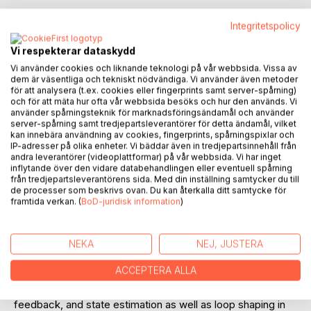
Integritetspolicy
Vi respekterar dataskydd
BESKRIVNING
Vi använder cookies och liknande teknologi på vår webbsida. Vissa av
dem är väsentliga och tekniskt nödvändiga. Vi använder även metoder
för att analysera (t.ex. cookies eller fingerprints samt server-spårning)
This book introduces the subject of control engineering in
och för att mäta hur ofta vår webbsida besöks och hur den används. Vi
använder spårningsteknik för marknadsföringsändamål och använder
a modern way. It is suitable as literature for a basic course
server-spårning samt tredjepartsleverantörer för detta ändamål, vilket
in control engineering . It covers traditional methods based
kan innebära användning av cookies, fingerprints, spårningspixlar och
on
IP-adresser på olika enheter. Vi bäddar även in tredjepartsinnehåll från
andra leverantörer (videoplattformar) på vår webbsida. Vi har inget
inflytande över den vidare databehandlingen eller eventuell spårning
- The Laplace transform
från tredjepartsleverantörens sida. Med din inställning samtycker du till
- State space descriptions
de processer som beskrivs ovan. Du kan återkalla ditt samtycke för
- Frequency descriptions
framtida verkan. (
BoD-juridisk information
)
At the beginning of the book, the focus is on simple design
NEKA
NEJ, JUSTERA
methods such as lambda-tuning of PID controllers and
other controllers with an internal model. Possibilities and
ACCEPTERA ALLA
limitations for these methods are discussed in detail. More
advanced design methods based on pole placement, state
feedback, and state estimation as well as loop shaping in