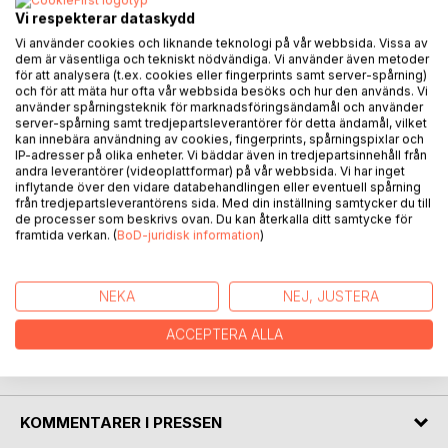
Vi respekterar dataskydd
BESKRIVNING
Vi använder cookies och liknande teknologi på vår webbsida. Vissa av
dem är väsentliga och tekniskt nödvändiga. Vi använder även metoder
för att analysera (t.ex. cookies eller fingerprints samt server-spårning)
Boken beskriver de utmaningar som kemikaliesamhället
och för att mäta hur ofta vår webbsida besöks och hur den används. Vi
står inför idag, men också varför dagens sätt att hantera
använder spårningsteknik för marknadsföringsändamål och använder
dessa inte fungerar särskilt bra. Författaren gör upp med
server-spårning samt tredjepartsleverantörer för detta ändamål, vilket
kan innebära användning av cookies, fingerprints, spårningspixlar och
gamla tankesätt inom princip alla delar i samhället, inom
IP-adresser på olika enheter. Vi bäddar även in tredjepartsinnehåll från
såväl myndighetsstyrning, affärsstrategier, vetenskapen,
andra leverantörer (videoplattformar) på vår webbsida. Vi har inget
det civila samhället och inte minst kemiindustrin.
inflytande över den vidare databehandlingen eller eventuell spårning
från tredjepartsleverantörens sida. Med din inställning samtycker du till
de processer som beskrivs ovan. Du kan återkalla ditt samtycke för
Den cirkulära kemin beskrivs som ett affärstrategiskt nav i
framtida verkan. (
BoD-juridisk information
)
den cirkulära ekonomin. Här föreslås istället nya kreativa
arbetssätt där cirkulär ekonomi är målsättningen och hur
giftfria varor kan skapa vinster för både företagen och
NEKA
NEJ, JUSTERA
samhället i stort.
ACCEPTERA ALLA
FÖRFATTARE
KOMMENTARER I PRESSEN