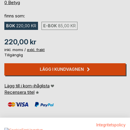
0%
0
Betyg
finns som:
BOK
220,00 KR
E-BOK
85,00 KR
220,00 kr
inkl. moms /
exkl. frakt
Tillgänglig
LÄGG I KUNDVAGNEN
Lägg till i kom-ihåglista
Recensera titel
Integritetspolicy