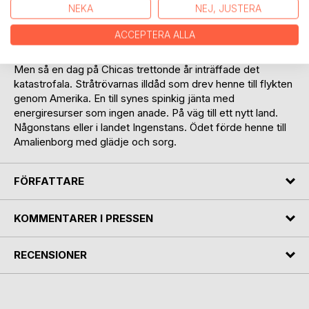
NEKA
NEJ, JUSTERA
lär de sig tydligen inget alls. Och kan man inget då hamnar
man på en fabrik, fnyste mor ogillande. Vilket med all
ACCEPTERA ALLA
tydlighet var det värsta öde hon kunde tänka sig.
Men så en dag på Chicas trettonde år inträffade det
katastrofala. Stråtrövarnas illdåd som drev henne till flykten
genom Amerika. En till synes spinkig jänta med
energiresurser som ingen anade. På väg till ett nytt land.
Någonstans eller i landet Ingenstans. Ödet förde henne till
Amalienborg med glädje och sorg.
FÖRFATTARE
KOMMENTARER I PRESSEN
RECENSIONER