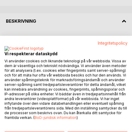
BESKRIVNING
Denna bok handlar om indianflickan Chica, som precis som
Integritetspolicy
mor sin var apacheindian. Fem år gammal mötte hon de två
bergspumorna första gången. Rovdjur som vi andra helst
Vi respekterar dataskydd
undviker att råka på, men för Chica blev de hennes bästisar
Vi använder cookies och liknande teknologi på vår webbsida. Vissa av
och enda lekkamrater. Men så var heller inte Chica som alla
dem är väsentliga och tekniskt nödvändiga. Vi använder även metoder
vi andra. Ådran i hennes blod hade vandrat i tusentals år,
för att analysera (t.ex. cookies eller fingerprints samt server-spårning)
fram till en förmåga att bli vän med djur genom någon form
och för att mäta hur ofta vår webbsida besöks och hur den används. Vi
använder spårningsteknik för marknadsföringsändamål och använder
av telepatisk kommunikation. Chica ärvde också förmågan
server-spårning samt tredjepartsleverantörer för detta ändamål, vilket
att kunna ladda energi i sin kropp. Såväl från vind som åska
kan innebära användning av cookies, fingerprints, spårningspixlar och
och allt som rörde sig. Apachernas indianskola formade
IP-adresser på olika enheter. Vi bäddar även in tredjepartsinnehåll från
andra leverantörer (videoplattformar) på vår webbsida. Vi har inget
hennes medfödda egenskaper och där lärde hon sig allt om
inflytande över den vidare databehandlingen eller eventuell spårning
vad naturens rikedom kan erbjuda.
från tredjepartsleverantörens sida. Med din inställning samtycker du till
de processer som beskrivs ovan. Du kan återkalla ditt samtycke för
framtida verkan. (
BoD-juridisk information
)
- I indianskolan lär du dig hur allt runt omkring fungerar.
Sedan blir du fri med förmåga att kunna göra precis vad du
vill med ditt liv, sa mor. - Men i Mexicos skola däremot, där