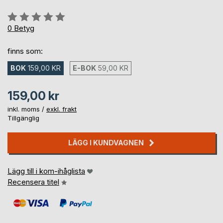
Betyg::
0%
0
Betyg
finns som:
BOK
159,00 KR
E-BOK
59,00 KR
159,00 kr
inkl. moms /
exkl. frakt
Tillgänglig
LÄGG I KUNDVAGNEN
Lägg till i kom-ihåglista
Recensera titel