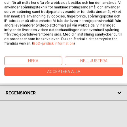
BESKRIVNING
och för att mäta hur ofta vår webbsida besöks och hur den används. Vi
använder spårningsteknik för marknadsföringsändamål och använder
server-spårning samt tredjepartsleverantörer för detta ändamål, vilket
Rektor Åke med mycket hjälp av skoladministratören Lana
kan innebära användning av cookies, fingerprints, spårningspixlar och
IP-adresser på olika enheter. Vi bäddar även in tredjepartsinnehåll från
försöker förtvivlat få ordning på en (eller två)
andra leverantörer (videoplattformar) på vår webbsida. Vi har inget
gymnasieskolor. En humoristisk vinkling av hur den
inflytande över den vidare databehandlingen eller eventuell spårning
kommunala och privata svenska skolan är uppbyggd och
från tredjepartsleverantörens sida. Med din inställning samtycker du till
de processer som beskrivs ovan. Du kan återkalla ditt samtycke för
fungerar. Utmärkt gåva till alla som har ett intresse av hur
framtida verkan. (
BoD-juridisk information
)
den svenska skolan fungerar.
NEKA
NEJ, JUSTERA
FÖRFATTARE
ACCEPTERA ALLA
KOMMENTARER I PRESSEN
RECENSIONER