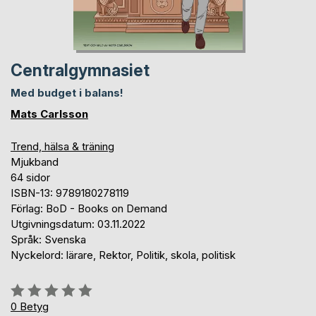
Centralgymnasiet
Med budget i balans!
Mats Carlsson
Trend, hälsa & träning
Mjukband
64 sidor
ISBN-13: 9789180278119
Förlag: BoD - Books on Demand
Utgivningsdatum: 03.11.2022
Språk: Svenska
Nyckelord: lärare, Rektor, Politik, skola, politisk
Betyg::
0%
0
Betyg