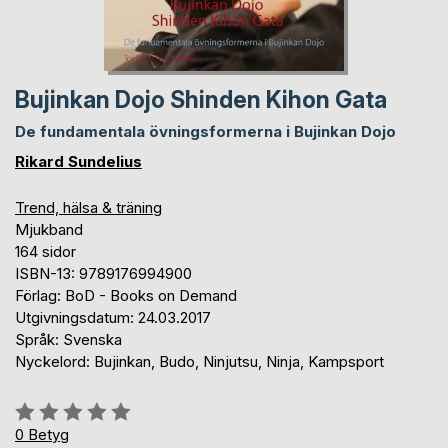
Bujinkan Dojo Shinden Kihon Gata
De fundamentala övningsformerna i Bujinkan Dojo
Rikard Sundelius
Trend, hälsa & träning
Mjukband
164 sidor
ISBN-13: 9789176994900
Förlag: BoD - Books on Demand
Utgivningsdatum: 24.03.2017
Språk: Svenska
Nyckelord: Bujinkan, Budo, Ninjutsu, Ninja, Kampsport
Betyg::
0%
0
Betyg