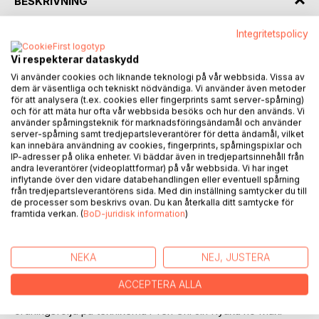
BESKRIVNING
Integritetspolicy
Boken är en guide över grunderna i Bujinkan Budo Taijutsu.
Ett ramverk att hålla sig i. Men det finns även mer att
Vi respekterar dataskydd
hämta, om du väljer det. Den här boken är inte tänkt att
Vi använder cookies och liknande teknologi på vår webbsida. Vissa av
ersätta en instruktör, därför att det helt enkelt inte är
dem är väsentliga och tekniskt nödvändiga. Vi använder även metoder
för att analysera (t.ex. cookies eller fingerprints samt server-spårning)
möjligt. Utgångspunkten har varit att försöka beskriva det
och för att mäta hur ofta vår webbsida besöks och hur den används. Vi
fundamentala som du behöver öva på när du tränar
använder spårningsteknik för marknadsföringsändamål och använder
Bujinkan. Beskrivningar över vad du behöver jobba med,
server-spårning samt tredjepartsleverantörer för detta ändamål, vilket
inte HUR. Din instruktör beskriver hur du ska göra vad,
kan innebära användning av cookies, fingerprints, spårningspixlar och
IP-adresser på olika enheter. Vi bäddar även in tredjepartsinnehåll från
sedan är det upp till dig att göra.
andra leverantörer (videoplattformar) på vår webbsida. Vi har inget
inflytande över den vidare databehandlingen eller eventuell spårning
Bokens rubriker och tekniker är jämförda mot det Japanska
från tredjepartsleverantörens sida. Med din inställning samtycker du till
de processer som beskrivs ovan. Du kan återkalla ditt samtycke för
originalet. Syftet har varit att ligga så nära källan som
framtida verkan. (
BoD-juridisk information
)
möjligt. Ordningen från originalet skiljer sig något åt.
Anledningen är att när originalet skrevs för länge sedan så
användes inte dagens graderingssystem (Kukyu) inom
NEKA
NEJ, JUSTERA
Bujinkan. I syfte att få till ett pedagogiskt upplägg som
kopplar till vad du förväntas kunna till respektive kyugrad
ACCEPTERA ALLA
har ordningen på teknikerna ändrats till viss del. Originalets
ordningsföljd på teknikerna i Ten Chi Jin Ryaku no Maki