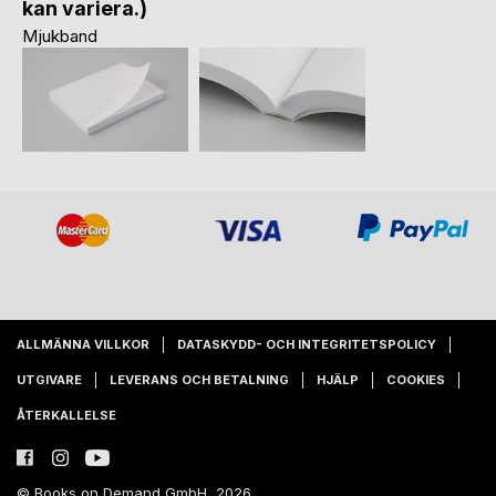
kan variera.)
Mjukband
ALLMÄNNA VILLKOR
DATASKYDD- OCH INTEGRITETSPOLICY
UTGIVARE
LEVERANS OCH BETALNING
HJÄLP
COOKIES
ÅTERKALLELSE
© Books on Demand GmbH, 2026