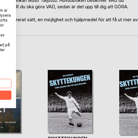
änar Bujinkan Budo Taijutsu. Huvudboken beskriver VAD du
iver HUR du ska göra VAD, sedan är det upp till dig att GÖRA.
m är
lysera
 strukturerat sätt, en möjlighet och hjälpmedel för att få ut mer av
 ofta
ör
 av
ar) på
ler
oD