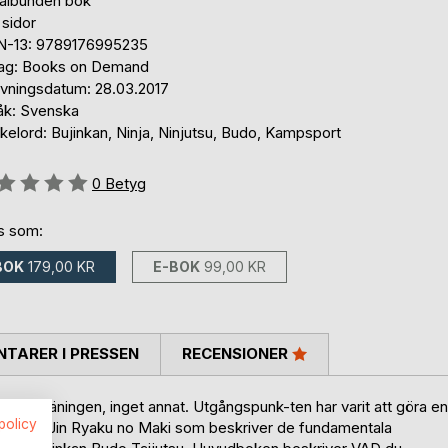
ralbunden bok
 sidor
N-13: 9789176995235
lag: Books on Demand
ivningsdatum: 28.03.2017
åk: Svenska
elord: Bujinkan, Ninja, Ninjutsu, Budo, Kampsport
g::
0
Betyg
ns som:
BOK
179,00 KR
E-BOK
99,00 KR
TARER I PRESSEN
RECENSIONER
edel i träningen, inget annat. Utgångspunk-ten har varit att göra en
spolicy
 Ten Chi Jin Ryaku no Maki som beskriver de fundamentala