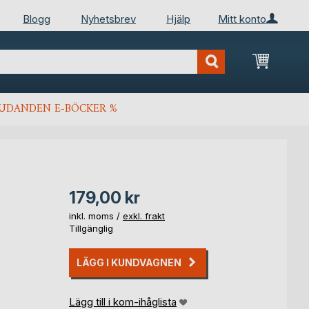
Blogg
Nyhetsbrev
Hjälp
Mitt konto
Min kun
JUDANDEN E-BÖCKER %
179,00 kr
inkl. moms /
exkl. frakt
Tillgänglig
LÄGG I KUNDVAGNEN
Lägg till i kom-ihåglista