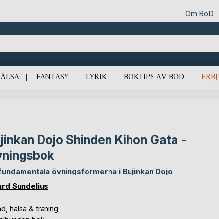
Om BoD
HÄLSA
FANTASY
LYRIK
BOKTIPS AV BOD
ERB
jinkan Dojo Shinden Kihon Gata -
ningsbok
fundamentala övningsformerna i Bujinkan Dojo
ard Sundelius
d, hälsa & träning