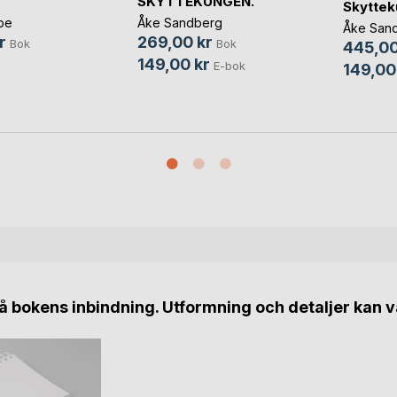
SKYTTEKUNGEN.
Skytte
pe
Åke Sandberg
Åke San
r
269,00 kr
Bok
Bok
445,00
149,00 kr
E-bok
149,00
 bokens inbindning. Utformning och detaljer kan v