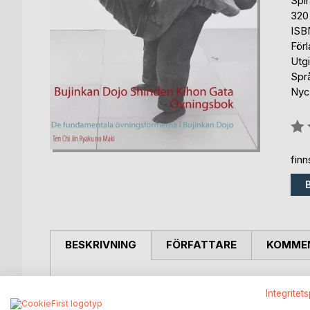
Spi
320
ISB
För
Utg
Spr
Nyck
Bety
0%
fin
BESKRIVNING
FÖRFATTARE
KOMMEN
Den här övningsboken är till för dig som ett hjälpm
Integritet
koppling till boken Bujinkan Shinden Kihon Gatan,