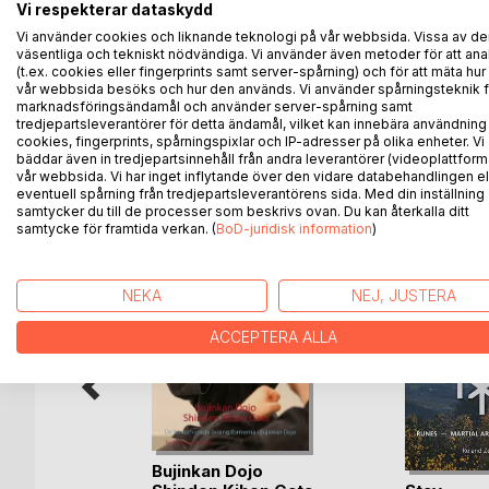
övningsformerna som du behöver öva på när du tr
Vi respekterar dataskydd
behöver jobba med, inte HUR. Din instruktör beskr
Vi använder cookies och liknande teknologi på vår webbsida. Vissa av de
väsentliga och tekniskt nödvändiga. Vi använder även metoder för att ana
Den här boken hjälper dig att föra noteringar på ett
(t.ex. cookies eller fingerprints samt server-spårning) och för att mäta hur
vår webbsida besöks och hur den används. Vi använder spårningsteknik f
din träning.
marknadsföringsändamål och använder server-spårning samt
tredjepartsleverantörer för detta ändamål, vilket kan innebära användning
cookies, fingerprints, spårningspixlar och IP-adresser på olika enheter. Vi
bäddar även in tredjepartsinnehåll från andra leverantörer (videoplattform
vår webbsida. Vi har inget inflytande över den vidare databehandlingen el
ANDRA TITLAR HOS
B
eventuell spårning från tredjepartsleverantörens sida. Med din inställning
samtycker du till de processer som beskrivs ovan. Du kan återkalla ditt
samtycke för framtida verkan. (
BoD-juridisk information
)
NEKA
NEJ, JUSTERA
ACCEPTERA ALLA
Bujinkan Dojo