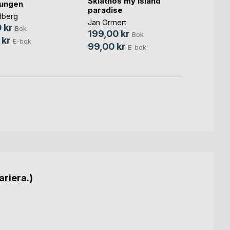
Skiathos my island
kungen
Anna E
paradise
198,
dberg
Jan Orrnert
 kr
89,0
Bok
199,00 kr
Bok
 kr
E-bok
99,00 kr
E-bok
ariera.)