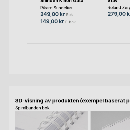
ey
Stav
Shinden Kihon Gata
Roland Zer
Rikard Sundelius
279,00 k
249,00 kr
Bok
Bok
149,00 kr
E-bok
-bok
3D-visning av produkten (exempel baserat på
Spiralbunden bok