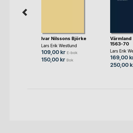
Y OF
Ivar Nilssons Björke
Värmland 
1563-70
Lars Erik Westlund
Lars Erik W
109,00 kr
E-bok
bok
169,00 k
150,00 kr
Bok
ok
250,00 k