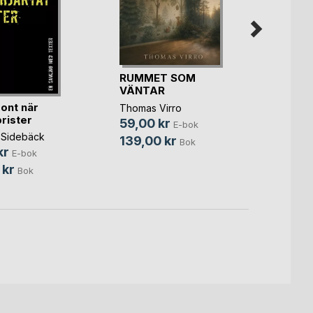
RUMMET SOM
Rot o
VÄNTAR
Pontu
 ont när
Thomas Virro
125,0
brister
59,00 kr
E-bok
520,
 Sidebäck
139,00 kr
Bok
kr
E-bok
 kr
Bok