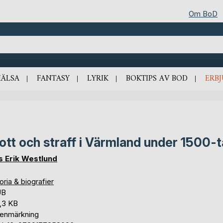
Om BoD
HÄLSA
FANTASY
LYRIK
BOKTIPS AV BOD
ERB
ott och straff i Värmland under 1500-t
s Erik Westlund
oria & biografier
UB
,3 KB
tenmärkning