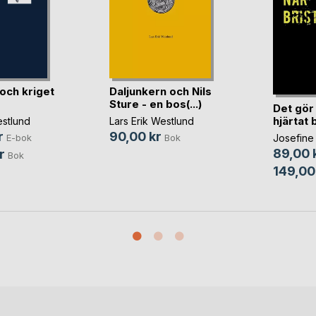
och kriget
Daljunkern och Nils
Sture - en bos(...)
Det gör
hjärtat 
estlund
Lars Erik Westlund
r
90,00 kr
Josefine
E-bok
Bok
89,00 
r
Bok
149,00