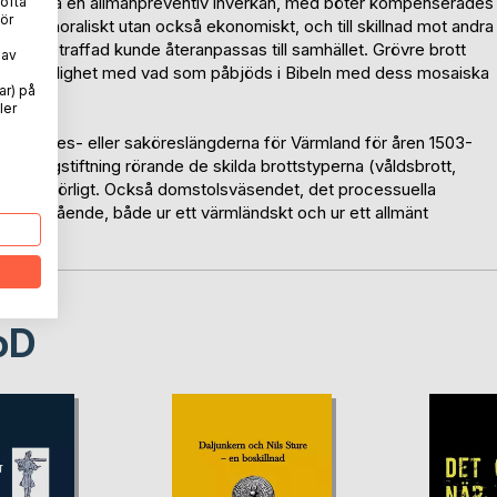
de antas ha en allmänpreventiv inverkan, med böter kompenserades
 ofta
ör
bara moraliskt utan också ekonomiskt, och till skillnad mot andra
digare ostraffad kunde återanpassas till samhället. Grövre brott
 av
minst i enlighet med vad som påbjöds i Bibeln med dess mosaiska
ar) på
ler
de bötes- eller saköreslängderna för Värmland för åren 1503-
ens lagstiftning rörande de skilda brottstyperna (våldsbrott,
krivs utförligt. Också domstolsväsendet, det processuella
as ingående, både ur ett värmländskt och ur ett allmänt
oD