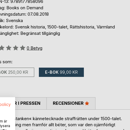
N-13: 9789177858096
lag: Books on Demand
ivningsdatum: 07.08.2018
åk: Svenska
elord: Svensk historia, 1500-talet, Rättshistoria, Värmland
gänglighet: Begränsat tillgänglig
g::
0
Betyg
ns som:
BOK
250,00 KR
E-BOK
99,00 KR
TARER I PRESSEN
RECENSIONER
spolicy
ättringstanken« kännetecknade straffrätten under 1500-talet.
m är
 stympning men framför allt böter, som var den ojämförligt
lysera