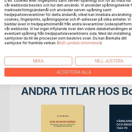
vanligaste påföljden. Tillräckligt höga böter kun
(t.ex. cookies eller fingerprints samt server-spårning) och för att mäta hur
vår webbsida besöks och hur den används. Vi använder spårningsteknik f
målsägaren och andra bötesberättigade parter inte 
marknadsföringsändamål och använder server-spårning samt
former av straff möjliggjorde bötesstraff att en ti
tredjepartsleverantörer för detta ändamål, vilket kan innebära användning
måste dock oftast sonas med livets förlust, inte 
cookies, fingerprints, spårningspixlar och IP-adresser på olika enheter. Vi
bäddar även in tredjepartsinnehåll från andra leverantörer (videoplattform
straffbestämmelser.
vår webbsida. Vi har inget inflytande över den vidare databehandlingen el
eventuell spårning från tredjepartsleverantörens sida. Med din inställning
I denna bok redovisas en genomgång av de bevara
samtycker du till de processer som beskrivs ovan. Du kan återkalla ditt
samtycke för framtida verkan. (
BoD-juridisk information
)
1600, kompletterade med annat arkivmaterial. Dåtid
stöld, äktenskaps- och sedlighetsbrott o.s.v.) bes
förfarandet och de förekommande straffen behandl
NEKA
NEJ, JUSTERA
perspektiv.
ACCEPTERA ALLA
ANDRA TITLAR HOS
B