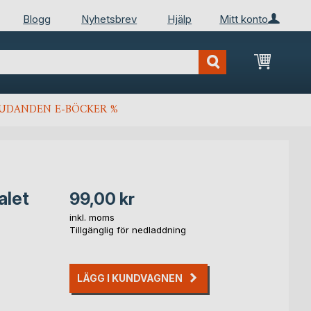
Blogg
Nyhetsbrev
Hjälp
Mitt konto
Min kun
JUDANDEN E-BÖCKER %
alet
99,00 kr
inkl. moms
Tillgänglig för nedladdning
LÄGG I KUNDVAGNEN