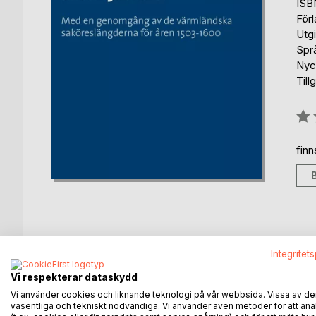
ISB
För
Utg
Spr
Nyck
Till
Bety
0%
fin
BESKRIVNING
FÖRFATTARE
KOMMEN
Integritet
Vi respekterar dataskydd
Avskräckning, vedergällning och i någon mån »förb
Vi använder cookies och liknande teknologi på vår webbsida. Vissa av de
Bland straffarterna märktes dödsstraff, prygel och
väsentliga och tekniskt nödvändiga. Vi använder även metoder för att ana