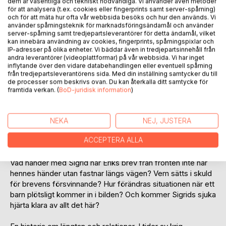
dem är väsentliga och tekniskt nödvändiga. Vi använder även metoder
Recensera titel
för att analysera (t.ex. cookies eller fingerprints samt server-spårning)
och för att mäta hur ofta vår webbsida besöks och hur den används. Vi
använder spårningsteknik för marknadsföringsändamål och använder
server-spårning samt tredjepartsleverantörer för detta ändamål, vilket
kan innebära användning av cookies, fingerprints, spårningspixlar och
IP-adresser på olika enheter. Vi bäddar även in tredjepartsinnehåll från
andra leverantörer (videoplattformar) på vår webbsida. Vi har inget
inflytande över den vidare databehandlingen eller eventuell spårning
från tredjepartsleverantörens sida. Med din inställning samtycker du till
BESKRIVNING
de processer som beskrivs ovan. Du kan återkalla ditt samtycke för
framtida verkan. (
BoD-juridisk information
)
Sigrid och Erik skiljs åt när andra världskriget bryter ut och
Erik reser till den finska gränsen som en del av den svenska
NEKA
NEJ, JUSTERA
frivilligkåren. Sigrid å sin sida åker till sitt barndomshem på
ACCEPTERA ALLA
Holmön, och deras relation sätts på spel.
Vad händer med Sigrid när Eriks brev från fronten inte når
hennes händer utan fastnar längs vägen? Vem sätts i skuld
för brevens försvinnande? Hur förändras situationen när ett
barn plötsligt kommer in i bilden? Och kommer Sigrids sjuka
hjärta klara av allt det här?