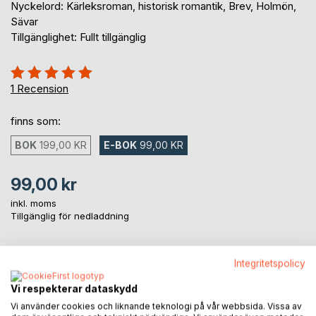
Nyckelord: Kärleksroman, historisk romantik, Brev, Holmön,
Sävar
Tillgänglighet: Fullt tillgänglig
Betyg::
100%
1
Recension
finns som:
BOK
199,00 KR
E-BOK
99,00 KR
99,00 kr
inkl. moms
Tillgänglig för nedladdning
Integritetspolicy
LÄGG I KUNDVAGNEN
Vi respekterar dataskydd
Lägg till i kom-ihåglista
Vi använder cookies och liknande teknologi på vår webbsida. Vissa av