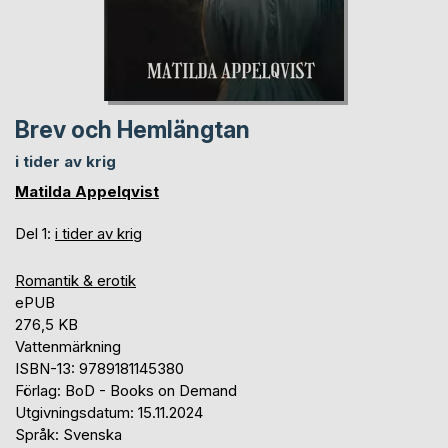
Brev och Hemlängtan
i tider av krig
Matilda Appelqvist
Del 1:
i tider av krig
Romantik & erotik
ePUB
276,5 KB
Vattenmärkning
ISBN-13: 9789181145380
Förlag: BoD - Books on Demand
Utgivningsdatum: 15.11.2024
Språk: Svenska