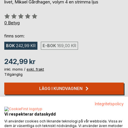
livet, Mikael Gårdhagen, volym 4 en strimma ljus
Betyg::
0%
0
Betyg
finns som:
BOK
242,99 KR
E-BOK
169,00 KR
242,99 kr
inkl. moms /
exkl. frakt
Tillgänglig
LÄGG I KUNDVAGNEN
Integritetspolicy
Lägg till i kom-ihåglista
Recensera titel
Vi respekterar dataskydd
Vi använder cookies och liknande teknologi på vår webbsida. Vissa av
dem är väsentliga och tekniskt nödvändiga. Vi använder även metoder