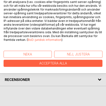
för att analysera (t.ex. cookies eller fingerprints samt server-spårning)
och för att mäta hur ofta vår webbsida besöks och hur den används. Vi
använder spårningsteknik för marknadsföringsändamål och använder
server-spårning samt tredjepartsleverantörer för detta ändamål, vilket
kan innebära användning av cookies, fingerprints, spårningspixlar och
IP-adresser på olika enheter. Vi bäddar även in tredjepartsinnehåll från
BESKRIVNING
andra leverantörer (videoplattformar) på vår webbsida. Vi har inget
inflytande över den vidare databehandlingen eller eventuell spårning
från tredjepartsleverantörens sida. Med din inställning samtycker du till
Boken innehåller texter med ackord skrivna av Mikael
de processer som beskrivs ovan. Du kan återkalla ditt samtycke för
framtida verkan. (
BoD-juridisk information
)
Gårdhagen
FÖRFATTARE
NEKA
NEJ, JUSTERA
ACCEPTERA ALLA
KOMMENTARER I PRESSEN
RECENSIONER