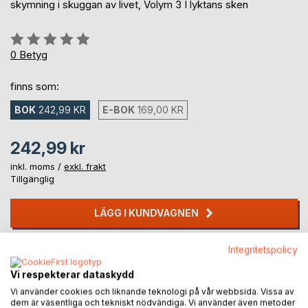
skymning i skuggan av livet, Volym 3 I lyktans sken
Betyg::
0%
0
Betyg
finns som:
BOK
242,99 KR
E-BOK
169,00 KR
242,99 kr
inkl. moms /
exkl. frakt
Tillgänglig
LÄGG I KUNDVAGNEN
Integritetspolicy
Lägg till i kom-ihåglista
Recensera titel
Vi respekterar dataskydd
Vi använder cookies och liknande teknologi på vår webbsida. Vissa av
dem är väsentliga och tekniskt nödvändiga. Vi använder även metoder