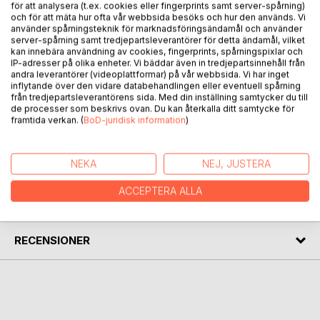
för att analysera (t.ex. cookies eller fingerprints samt server-spårning)
och för att mäta hur ofta vår webbsida besöks och hur den används. Vi
använder spårningsteknik för marknadsföringsändamål och använder
server-spårning samt tredjepartsleverantörer för detta ändamål, vilket
kan innebära användning av cookies, fingerprints, spårningspixlar och
IP-adresser på olika enheter. Vi bäddar även in tredjepartsinnehåll från
BESKRIVNING
andra leverantörer (videoplattformar) på vår webbsida. Vi har inget
inflytande över den vidare databehandlingen eller eventuell spårning
från tredjepartsleverantörens sida. Med din inställning samtycker du till
Boken innehåller texter med ackord skrivna av Mikael
de processer som beskrivs ovan. Du kan återkalla ditt samtycke för
framtida verkan. (
BoD-juridisk information
)
Gårdhagen.
FÖRFATTARE
NEKA
NEJ, JUSTERA
ACCEPTERA ALLA
KOMMENTARER I PRESSEN
RECENSIONER