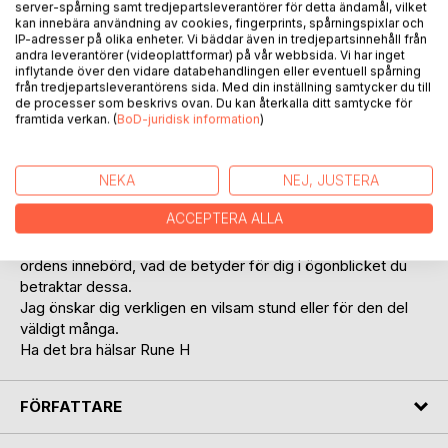
server-spårning samt tredjepartsleverantörer för detta ändamål, vilket
kan innebära användning av cookies, fingerprints, spårningspixlar och
IP-adresser på olika enheter. Vi bäddar även in tredjepartsinnehåll från
andra leverantörer (videoplattformar) på vår webbsida. Vi har inget
inflytande över den vidare databehandlingen eller eventuell spårning
BESKRIVNING
från tredjepartsleverantörens sida. Med din inställning samtycker du till
de processer som beskrivs ovan. Du kan återkalla ditt samtycke för
framtida verkan. (
BoD-juridisk information
)
Boken om Fem-Ord kom till under en natt i Dalarna,
sommarnatten erbjöd fantastiskt ljus och inspiration. Boken
innehåller etthundra reflektioner och tankar runt hur det
NEKA
NEJ, JUSTERA
egentligen kan vara, ibland har vi svårt att se detta, ibland
ACCEPTERA ALLA
hinner vi inte.
Jag önskar att du tar dig lite tid, att du hinner reflektera över
ordens innebörd, vad de betyder för dig i ögonblicket du
betraktar dessa.
Jag önskar dig verkligen en vilsam stund eller för den del
väldigt många.
Ha det bra hälsar Rune H
FÖRFATTARE