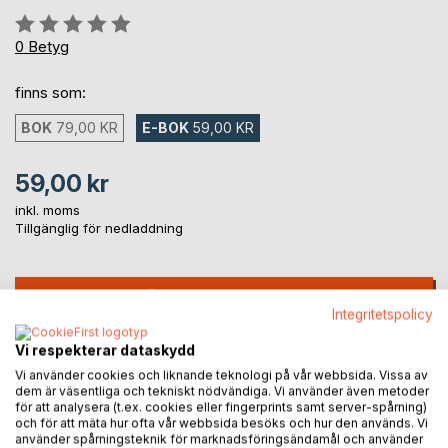
Betyg::
0%
0
Betyg
finns som:
BOK
79,00 KR
E-BOK
59,00 KR
59,00 kr
inkl. moms
Tillgänglig för nedladdning
LÄGG I KUNDVAGNEN
Integritetspolicy
Vi respekterar dataskydd
Lägg till i kom-ihåglista
Recensera titel
Vi använder cookies och liknande teknologi på vår webbsida. Vissa av
dem är väsentliga och tekniskt nödvändiga. Vi använder även metoder
för att analysera (t.ex. cookies eller fingerprints samt server-spårning)
och för att mäta hur ofta vår webbsida besöks och hur den används. Vi
använder spårningsteknik för marknadsföringsändamål och använder