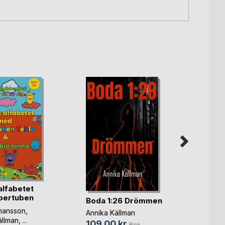
alfabetet
pertuben
Boda 1:26 Drömmen
Boda 
hansson
,
Annika Källman
Annika
ällman
, ...
109,00 kr
149,
Bok