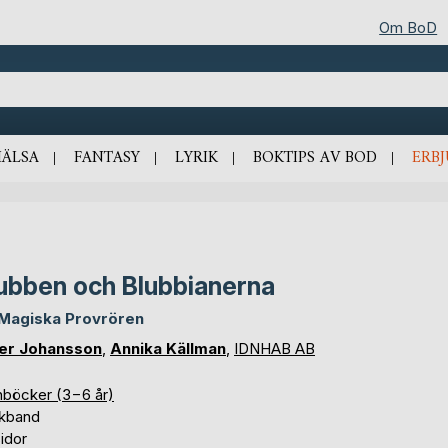
Om BoD
HÄLSA
FANTASY
LYRIK
BOKTIPS AV BOD
ERB
ubben och Blubbianerna
Magiska Provrören
er Johansson
,
Annika Källman
,
IDNHAB AB
nböcker (3−6 år)
kband
idor