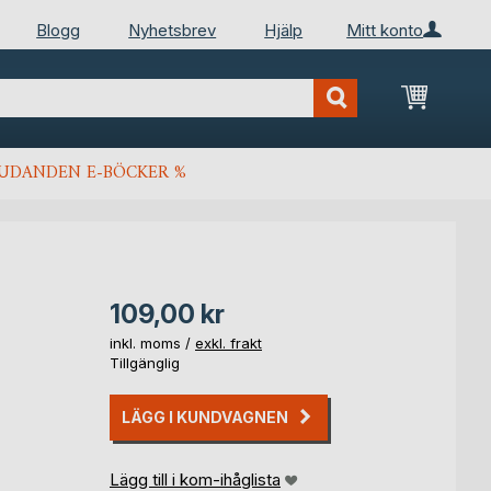
Blogg
Nyhetsbrev
Hjälp
Mitt konto
Min kun
JUDANDEN E-BÖCKER %
109,00 kr
inkl. moms /
exkl. frakt
Tillgänglig
LÄGG I KUNDVAGNEN
Lägg till i kom-ihåglista