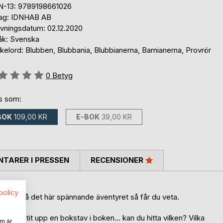
N-13: 9789198661026
lag: IDNHAB AB
ivningsdatum: 02.12.2020
åk: Svenska
elord: Blubben, Blubbania, Blubbianerna, Barnianerna, Provrör
g::
0
Betyg
ns som:
BOK
109,00 KR
E-BOK
39,00 KR
TARER I PRESSEN
RECENSIONER
spolicy
nerna på det här spännande äventyret så får du veta.
 och ätit upp en bokstav i boken... kan du hitta vilken? Vilka
m är