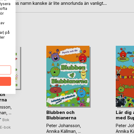
bianernas namn kanske är lite annorlunda än vanligt...
lysera
 ofta
ör
 av
oD
ar) på
ler
ch
rna
nsson
,
Blubben och
Lär dig 
man
, ...
Blubbianerna
med Su
r
Bok
Labyrint (...)
T(...)
Peter Johansson
,
Peter Jo
E-bok
Annika Källman
, ...
Annika K