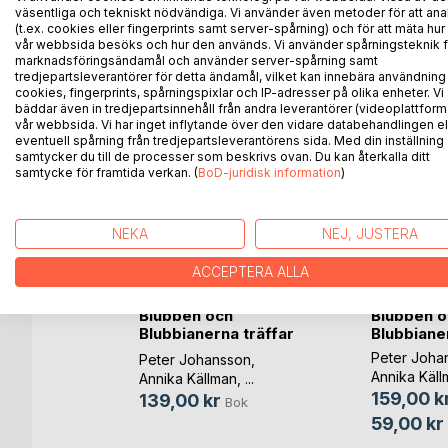
bokstäver har Wlubben bytt ut till andra så att Blub
väsentliga och tekniskt nödvändiga. Vi använder även metoder för att ana
(t.ex. cookies eller fingerprints samt server-spårning) och för att mäta hur
vår webbsida besöks och hur den används. Vi använder spårningsteknik f
marknadsföringsändamål och använder server-spårning samt
tredjepartsleverantörer för detta ändamål, vilket kan innebära användning
cookies, fingerprints, spårningspixlar och IP-adresser på olika enheter. Vi
ANDRA TITLAR HOS
B
bäddar även in tredjepartsinnehåll från andra leverantörer (videoplattform
vår webbsida. Vi har inget inflytande över den vidare databehandlingen el
eventuell spårning från tredjepartsleverantörens sida. Med din inställning
samtycker du till de processer som beskrivs ovan. Du kan återkalla ditt
samtycke för framtida verkan. (
BoD-juridisk information
)
NEKA
NEJ, JUSTERA
ACCEPTERA ALLA
Blubben och
Blubben o
Blubbianerna träffar
Blubbiane
n(...)
Peter Joha
Peter Johansson
,
målarbok
Annika Käll
Annika Källman
, ...
159,00 k
139,00 kr
son
,
Bok
n
, ...
59,00 kr
ok