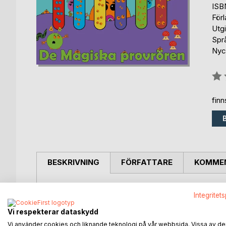
ISB
För
Utg
Spr
Nyck
Bety
0%
fin
BESKRIVNING
FÖRFATTARE
KOMMEN
Vad är det som händer i De Magiska Provrören?
Integritet
Vilka är Barnianerna? Häng med Blubben & Blubbia
Vi respekterar dataskydd
Som vanligt har Blibbens husdjur Wlibben varit busig
Vi använder cookies och liknande teknologi på vår webbsida. Vissa av de