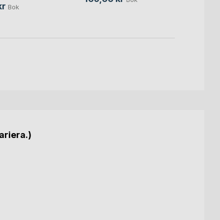
kr
Bok
59,0
ariera.)