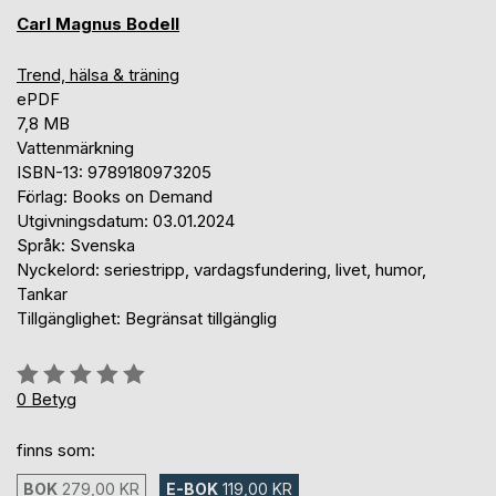
Carl Magnus Bodell
Trend, hälsa & träning
ePDF
7,8 MB
Vattenmärkning
ISBN-13: 9789180973205
Förlag: Books on Demand
Utgivningsdatum: 03.01.2024
Språk: Svenska
Nyckelord: seriestripp, vardagsfundering, livet, humor,
Tankar
Tillgänglighet: Begränsat tillgänglig
Betyg::
0%
0
Betyg
finns som:
BOK
279,00 KR
E-BOK
119,00 KR