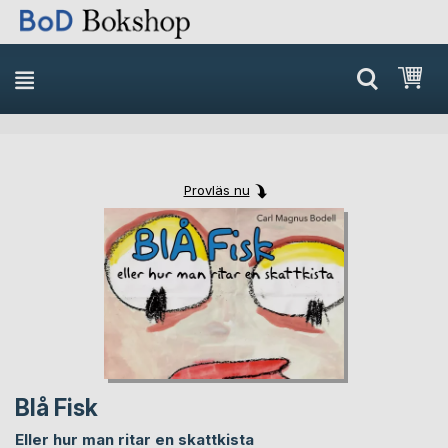
Min
Provläs nu
Skip
Skip
to
to
the
the
end
beginning
of
of
the
the
images
images
gallery
gallery
Blå Fisk
Eller hur man ritar en skattkista