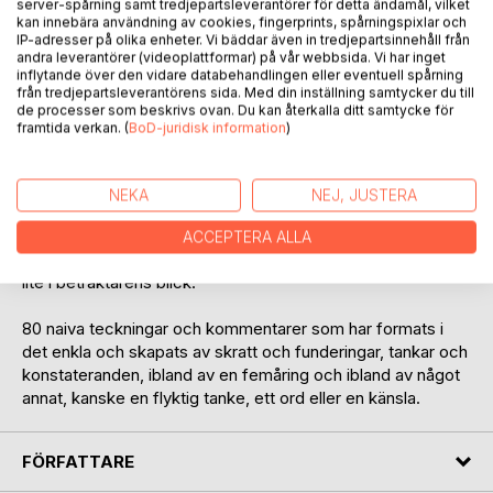
Det började för länge sedan med att jag målade av en liten
server-spårning samt tredjepartsleverantörer för detta ändamål, vilket
kan innebära användning av cookies, fingerprints, spårningspixlar och
exalterad kille på någon (har glömt idag dag vilken) förskola
IP-adresser på olika enheter. Vi bäddar även in tredjepartsinnehåll från
någonstans på väster i Hudiksvall.
andra leverantörer (videoplattformar) på vår webbsida. Vi har inget
inflytande över den vidare databehandlingen eller eventuell spårning
från tredjepartsleverantörens sida. Med din inställning samtycker du till
80 naiva teckningar med tillhörande kommentarer kom till
de processer som beskrivs ovan. Du kan återkalla ditt samtycke för
under en kort period, dom kladdades ner i pauser och lugna
framtida verkan. (
BoD-juridisk information
)
stunder under mitt lilla halvårs projekt.
80 naiva teckningar som nu efter alla år fått nog av den
NEKA
NEJ, JUSTERA
sakta lunken och ensamheten i den folder dom vilat så
tryggt. Till slut tog dom chansen att verkligen titta fram,
ACCEPTERA ALLA
visa upp sig, njuta en stund av allmän åtnjutning och sola sig
lite i betraktarens blick.
80 naiva teckningar och kommentarer som har formats i
det enkla och skapats av skratt och funderingar, tankar och
konstateranden, ibland av en femåring och ibland av något
annat, kanske en flyktig tanke, ett ord eller en känsla.
FÖRFATTARE