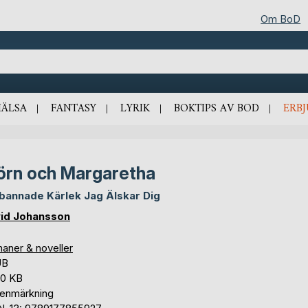
Om BoD
HÄLSA
FANTASY
LYRIK
BOKTIPS AV BOD
ERB
örn och Margaretha
bannade Kärlek Jag Älskar Dig
id Johansson
aner & noveller
UB
,0 KB
tenmärkning