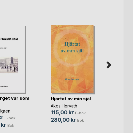
Joha
rget var som
Hjärtat av min själ
Bernie
Akos Horvath
95,0
lgren
115,00 kr
E-bok
249,
kr
E-bok
280,00 kr
Bok
 kr
Bok