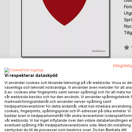
ISB
För
Utg
Spr
Nyc
Till
Bety
0%
Integritet
Vi respekterar dataskydd
Vi använder cookies och liknande teknologi på vår webbsida. Vissa av de
BESKRIVNING
FÖRFATTARE
KOMMEN
väsentliga och tekniskt nödvändiga. Vi använder även metoder för att ana
(t.ex. cookies eller fingerprints samt server-spårning) och för att mäta hur
vår webbsida besöks och hur den används. Vi använder spårningsteknik f
marknadsföringsändamål och använder server-spårning samt
En påhittad berättelse om Dåren Björn och Fantas
tredjepartsleverantörer för detta ändamål, vilket kan innebära användning
Tillsammans får vi följa det här kärleksparets Berg-
cookies, fingerprints, spårningspixlar och IP-adresser på olika enheter. Vi
för sig och även ifall berg- och dalbanan spårar ur
bäddar även in tredjepartsinnehåll från andra leverantörer (videoplattform
vår webbsida. Vi har inget inflytande över den vidare databehandlingen el
eventuell spårning från tredjepartsleverantörens sida. Med din inställning
samtycker du till de processer som beskrivs ovan. Du kan återkalla ditt