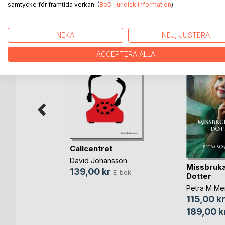
samtycke för framtida verkan. (
BoD-juridisk information
)
ANDRA TITLAR HOS
B
NEKA
NEJ, JUSTERA
ACCEPTERA ALLA
Callcentret
David Johansson
en
Missbruk
139,00 kr
E-bok
Dotter
ensson
Petra M Me
115,00 k
bok
189,00 k
ok