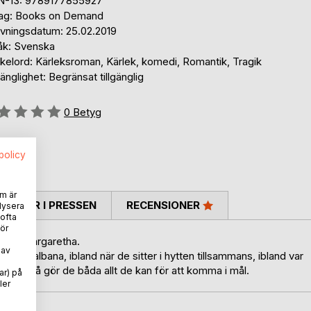
N-13: 9789177855927
lag: Books on Demand
ivningsdatum: 25.02.2019
åk: Svenska
kelord: Kärleksroman, Kärlek, komedi, Romantik, Tragik
gänglighet: Begränsat tillgänglig
g::
0
Betyg
spolicy
m är
TARER I PRESSEN
RECENSIONER
lysera
 ofta
ör
tiska Margaretha.
 av
 och dalbana, ibland när de sitter i hytten tillsammans, ibland var
 ibland så gör de båda allt de kan för att komma i mål.
ar) på
ler