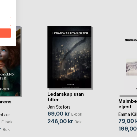
oD
Ledarskap utan
filter
Malmbe
arens
eljest
Jan Stefors
69,00 kr
Emma Käl
E-bok
ntzer
79,00 
246,00 kr
r
Bok
E-bok
199,00
r
Bok