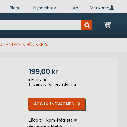
Blogg
Nyhetsbrev
Hjälp
Mitt konto
Min kun
JUDANDEN E-BÖCKER %
199,00 kr
inkl. moms
Tillgänglig för nedladdning
LÄGG I KUNDVAGNEN
Lägg till i kom-ihåglista
Recensera titel