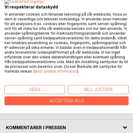
Vi respekterar dataskydd
BESKRIVNING
Vi använder cookies och liknande teknologi på vår webbsida. Vissa av
dem är väsentliga och tekniskt nödvändiga. Vi använder även metoder
för att analysera (t.ex. cookies eller fingerprints samt server-spårning)
The universe has intrigued mankind throughout the ages,
och för att mäta hur ofta vår webbsida besöks och hur den används. Vi
and in this book the author gives an account of inventions,
använder spårningsteknik för marknadsföringsändamål och använder
discoveries, and more, which have contributed to our
server-spårning samt tredjepartsleverantörer för detta ändamål, vilket
kan innebära användning av cookies, fingerprints, spårningspixlar och
understanding of the universe.
IP-adresser på olika enheter. Vi bäddar även in tredjepartsinnehåll från
The history of humanity is just a small parenthesis in a
andra leverantörer (videoplattformar) på vår webbsida. Vi har inget
universal perspective, but the historical milestones that
inflytande över den vidare databehandlingen eller eventuell spårning
från tredjepartsleverantörens sida. Med din inställning samtycker du till
have paved the way to what we now know is interesting
de processer som beskrivs ovan. Du kan återkalla ditt samtycke för
reading, and the book offers a repetition of much of what
framtida verkan. (
BoD-juridisk information
)
we learned in school.
But what will happen with the universe in the future. There
is room for speculation, and the author contributes with
NEKA
NEJ, JUSTERA
interesting views.
ACCEPTERA ALLA
FÖRFATTARE
KOMMENTARER I PRESSEN