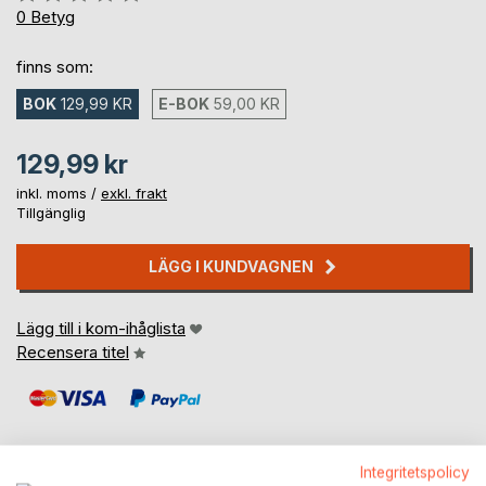
0%
0
Betyg
finns som:
BOK
129,99 KR
E-BOK
59,00 KR
129,99 kr
inkl. moms /
exkl. frakt
Tillgänglig
LÄGG I KUNDVAGNEN
Lägg till i kom-ihåglista
Recensera titel
Integritetspolicy