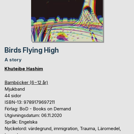
Birds Flying High
A story
Khuteibe Hashim
Barnböcker (6−12 år)
Mjukband
44 sidor
ISBN-13: 9789179697211
Förlag: BoD - Books on Demand
Utgivningsdatum: 06.11.2020
Språk: Engelska
Nyckelord: värdegrund, immigration, Trauma, Läromedel,