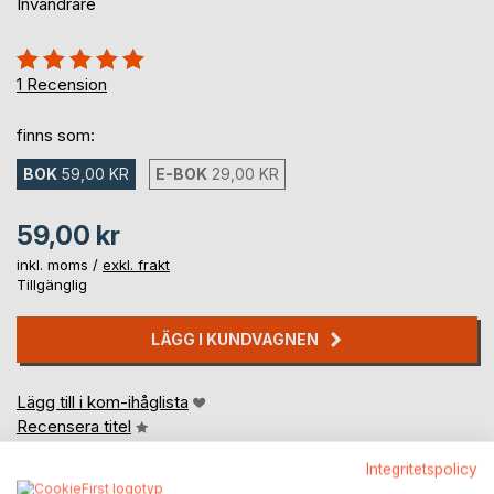
Invandrare
Betyg::
100%
1
Recension
finns som:
BOK
59,00 KR
E-BOK
29,00 KR
59,00 kr
inkl. moms /
exkl. frakt
Tillgänglig
LÄGG I KUNDVAGNEN
Lägg till i kom-ihåglista
Recensera titel
Integritetspolicy