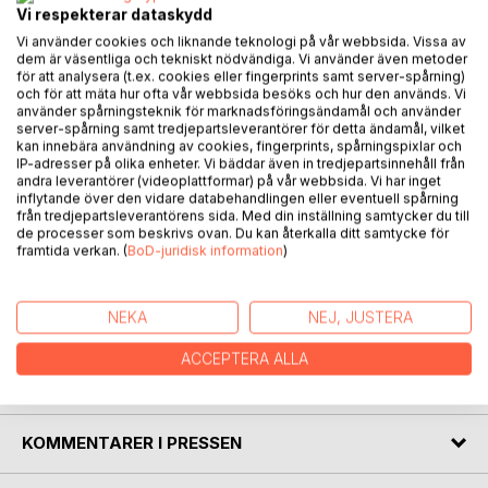
Vi respekterar dataskydd
Vi använder cookies och liknande teknologi på vår webbsida. Vissa av
dem är väsentliga och tekniskt nödvändiga. Vi använder även metoder
för att analysera (t.ex. cookies eller fingerprints samt server-spårning)
och för att mäta hur ofta vår webbsida besöks och hur den används. Vi
BESKRIVNING
använder spårningsteknik för marknadsföringsändamål och använder
server-spårning samt tredjepartsleverantörer för detta ändamål, vilket
kan innebära användning av cookies, fingerprints, spårningspixlar och
This is a book about a young boy's journey and immigration
IP-adresser på olika enheter. Vi bäddar även in tredjepartsinnehåll från
andra leverantörer (videoplattformar) på vår webbsida. Vi har inget
from Iraq to Sweden. It is an easy read meant for school
inflytande över den vidare databehandlingen eller eventuell spårning
use and young adults. This book helps introduce subjects
från tredjepartsleverantörens sida. Med din inställning samtycker du till
such as trauma, emotional development, belonging, and
de processer som beskrivs ovan. Du kan återkalla ditt samtycke för
framtida verkan. (
BoD-juridisk information
)
immigration. It offers tools and assignments in the form of
questionnaires to help analyze the text and it can be used
to help develop students reading- and writing
NEKA
NEJ, JUSTERA
comprehension.
ACCEPTERA ALLA
FÖRFATTARE
KOMMENTARER I PRESSEN