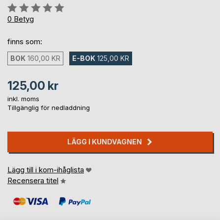
Betyg::
0%
0
Betyg
finns som:
BOK
160,00 KR
E-BOK
125,00 KR
125,00 kr
inkl. moms
Tillgänglig för nedladdning
LÄGG I KUNDVAGNEN
Lägg till i kom-ihåglista
Recensera titel