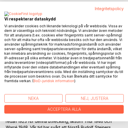
Integritetspolicy
Vi respekterar dataskydd
BESKRIVNING
Vi använder cookies och liknande teknologi på vår webbsida. Vissa av
dem är väsentliga och tekniskt nödvändiga. Vi använder även metoder
för att analysera (t.ex. cookies eller fingerprints samt server-spårning)
Biodling på nygammalt sätt
och för att mäta hur ofta vår webbsida besöks och hur den används. Vi
Inspiration från äldre modeller av bikupor är åter i ropet,
använder spårningsteknik för marknadsföringsändamål och använder
t.ex. Warré och TbH. Fler vill börja med biskötsel för att
server-spårning samt tredjepartsleverantörer för detta ändamål, vilket
kan innebära användning av cookies, fingerprints, spårningspixlar och
rädda de utrotningshotade bina. Naturlig biskötsel hävdar
IP-adresser på olika enheter. Vi bäddar även in tredjepartsinnehåll från
att människan har gjort för stora ingrepp i binas naturliga
andra leverantörer (videoplattformar) på vår webbsida. Vi har inget
processer. Det är inte bara kortsiktigt konventionellt
inflytande över den vidare databehandlingen eller eventuell spårning
från tredjepartsleverantörens sida. Med din inställning samtycker du till
jordbruk med pesticider och ensidig växtodling som
de processer som beskrivs ovan. Du kan återkalla ditt samtycke för
halverat antalet bin sedan mitten på förra seklet. Det är
framtida verkan. (
BoD-juridisk information
)
kanske framförallt den konventionella biodlingens egna
metoder, som skapar obalanser. Det är egentligen inte
bakterier, virus eller Varroakvalster som är problemet, de
NEKA
NEJ, JUSTERA
har alltid funnits, utan varför de tar överhanden.
ACCEPTERA ALLA
Rudolf Steiner, den ekologiska odlingens anfader, varnade
redan 1923 för denna utveckling, liksom Thür 1946 och
Warré 1948. Vår tid har svårt att förstå Rudolf Steiners