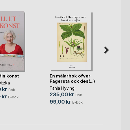
En målarbok öfver
 din konst
Frila
Fagersta ock des(...)
itzka
Max E
Tanja Hyving
 kr
149,
Bok
235,00 kr
Bok
 kr
119,0
E-bok
99,00 kr
E-bok