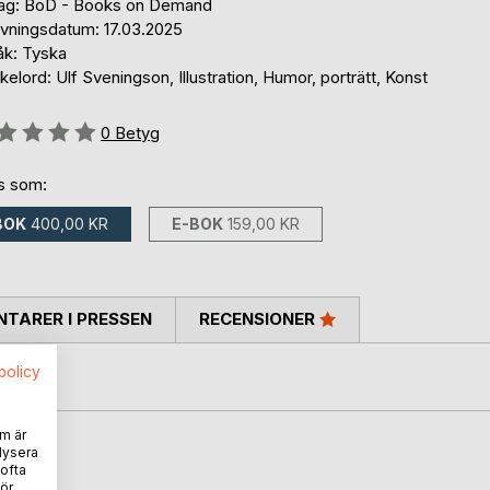
lag: BoD - Books on Demand
ivningsdatum: 17.03.2025
åk: Tyska
elord: Ulf Sveningson, Illustration, Humor, porträtt, Konst
g::
0
Betyg
ns som:
BOK
400,00 KR
E-BOK
159,00 KR
TARER I PRESSEN
RECENSIONER
spolicy
m är
lysera
oD
 ofta
ör