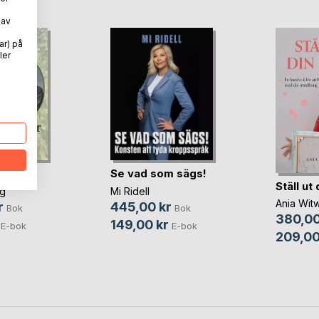
 av
ar) på
ler
otspår
Se vad som sägs!
Ställ ut
rg
Mi Ridell
Ania Witw
r
445,00 kr
Bok
Bok
380,00
149,00 kr
E-bok
E-bok
209,00