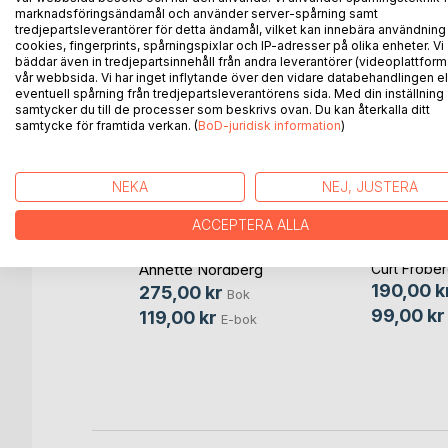
marknadsföringsändamål och använder server-spårning samt
tredjepartsleverantörer för detta ändamål, vilket kan innebära användning
cookies, fingerprints, spårningspixlar och IP-adresser på olika enheter. Vi
bäddar även in tredjepartsinnehåll från andra leverantörer (videoplattform
vår webbsida. Vi har inget inflytande över den vidare databehandlingen el
eventuell spårning från tredjepartsleverantörens sida. Med din inställning
samtycker du till de processer som beskrivs ovan. Du kan återkalla ditt
samtycke för framtida verkan. (
BoD-juridisk information
)
NEKA
NEJ, JUSTERA
ACCEPTERA ALLA
vik -
1001 Words Gotland
I Karins f
al med
Annette Nordberg
Curt Fröbe
190,00 k
275,00 kr
Bok
ok
99,00 kr
119,00 kr
E-bok
bok