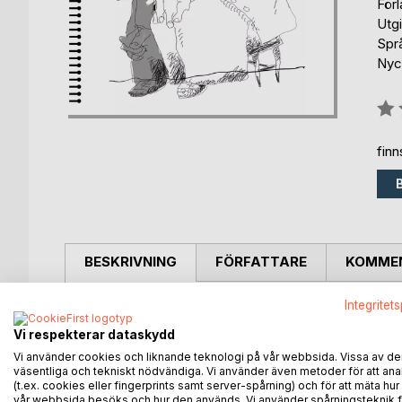
För
Utg
Spr
Nyck
Bety
0%
fin
BESKRIVNING
FÖRFATTARE
KOMMEN
Integritet
Bilder. Pictures. Artist Illustrator Ulf Sveningson
Vi respekterar dataskydd
Vi använder cookies och liknande teknologi på vår webbsida. Vissa av de
väsentliga och tekniskt nödvändiga. Vi använder även metoder för att ana
ANDRA TITLAR HOS
B
(t.ex. cookies eller fingerprints samt server-spårning) och för att mäta hur
vår webbsida besöks och hur den används. Vi använder spårningsteknik f