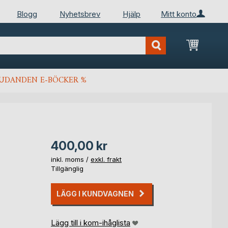
Blogg
Nyhetsbrev
Hjälp
Mitt konto
Min kun
JUDANDEN E-BÖCKER %
400,00 kr
inkl. moms /
exkl. frakt
Tillgänglig
LÄGG I KUNDVAGNEN
Lägg till i kom-ihåglista