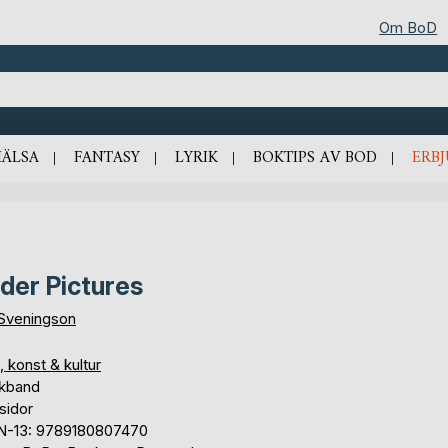
Om BoD
HÄLSA
FANTASY
LYRIK
BOKTIPS AV BOD
ERB
lder Pictures
 Sveningson
, konst & kultur
kband
sidor
N-13: 9789180807470