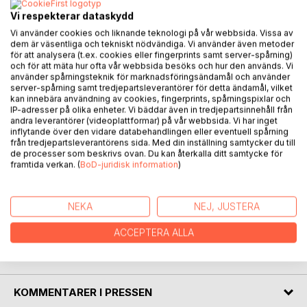
Artificiell Intelligens, AI, kan skapa bilder utifrån en
framställd önskan - en s.k. prompt. Om AI kan skapa en
Vi respekterar dataskydd
prompt utifrån en bild vet jag inte. Men det finns
Vi använder cookies och liknande teknologi på vår webbsida. Vissa av
ansiktsigenkänning och system för att se och klassificera
dem är väsentliga och tekniskt nödvändiga. Vi använder även metoder
för att analysera (t.ex. cookies eller fingerprints samt server-spårning)
människor och stridsvagnar t.o.m. i realtid. Men vad kan ett
och för att mäta hur ofta vår webbsida besöks och hur den används. Vi
AI-system se i en bild på din moster Berta som dricker
använder spårningsteknik för marknadsföringsändamål och använder
kaffe på sin veranda?
server-spårning samt tredjepartsleverantörer för detta ändamål, vilket
kan innebära användning av cookies, fingerprints, spårningspixlar och
Vi människor reagerar på bilder och får idéer och
IP-adresser på olika enheter. Vi bäddar även in tredjepartsinnehåll från
föreställningar när vi ser bilder. Den här boken eller vad man
andra leverantörer (videoplattformar) på vår webbsida. Vi har inget
ska kalla det, försöker skapa text från några av mina bilder.
inflytande över den vidare databehandlingen eller eventuell spårning
från tredjepartsleverantörens sida. Med din inställning samtycker du till
Tvärt emot vad AI gör, idag. Vad bilden väcker för tankar.
de processer som beskrivs ovan. Du kan återkalla ditt samtycke för
Och om vad fotograferande kan innebära, fånga och leda
framtida verkan. (
BoD-juridisk information
)
till. Behöver ett fotografi vara perfekt? Är perfekt tråkigt?
En hyllning till fotografin. Om hur och varför vi skapar bilder.
Om hur vi ser och tolkar bilder. Samt lite funderingar om
NEKA
NEJ, JUSTERA
existensen och samtiden.
ACCEPTERA ALLA
FÖRFATTARE
KOMMENTARER I PRESSEN